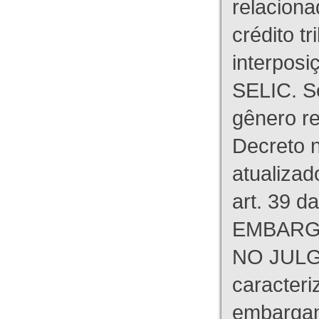
relaciona
crédito tr
interpos
SELIC. S
gênero re
Decreto n
atualizad
art. 39 d
EMBARG
NO JULG
caracteri
embargant