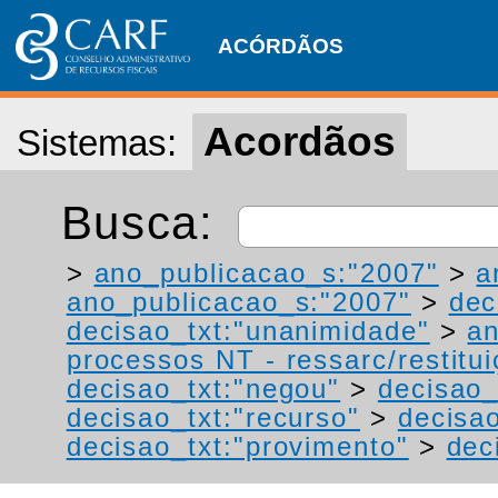
ACÓRDÃOS
Acordãos
Sistemas:
Busca:
>
ano_publicacao_s:"2007"
>
a
ano_publicacao_s:"2007"
>
dec
decisao_txt:"unanimidade"
>
a
processos NT - ressarc/restituiç
decisao_txt:"negou"
>
decisao_
decisao_txt:"recurso"
>
decisa
decisao_txt:"provimento"
>
dec