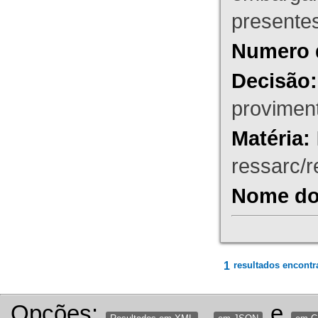
presente
Numero 
Decisão:
proviment
Matéria:
ressarc/re
Nome do 
1
resultados encontr
Opções:
,
e