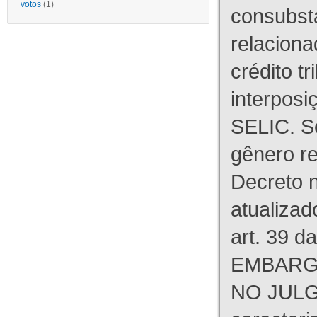
votos
(1)
consubst
relaciona
crédito tr
interpos
SELIC. S
gênero re
Decreto n
atualizad
art. 39 d
EMBARG
NO JULG