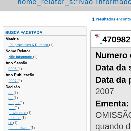
nome_relator_s:"Não Informad
1
resultados encont
BUSCA FACETADA
470982
Matéria
IPI- processos NT - ressa
(1)
Nome Relator
Numero 
Não Informado
(1)
Ano Sessão
Data da 
0006
(1)
Ano Publicação
Data da 
2007
(1)
Decisão
2007
ao
(1)
de
(1)
Ementa:
negou
(1)
por
(1)
OMISSÃO
provimento
(1)
recurso
(1)
se
(1)
quando d
unanimidade
(1)