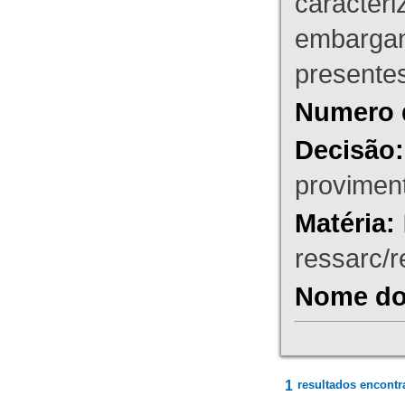
caracteri
embargant
presente
Numero 
Decisão:
proviment
Matéria:
ressarc/re
Nome do 
1
resultados encontr