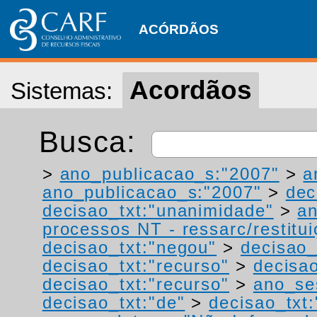
ACÓRDÃOS
Acordãos
Sistemas:
Busca:
>
ano_publicacao_s:"2007"
>
a
ano_publicacao_s:"2007"
>
dec
decisao_txt:"unanimidade"
>
a
processos NT - ressarc/restituiç
decisao_txt:"negou"
>
decisao_
decisao_txt:"recurso"
>
decisa
decisao_txt:"recurso"
>
ano_se
decisao_txt:"de"
>
decisao_txt