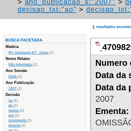
>
ano_publicacao_s:"2007"
>
d
decisao_txt:"ao"
>
decisao_txt:
1
resultados encont
BUSCA FACETADA
470982
Matéria
IPI- processos NT - ressa
(1)
Nome Relator
Numero 
Não Informado
(1)
Ano Sessão
Data da 
0006
(1)
Ano Publicação
Data da 
2007
(1)
Decisão
2007
ao
(1)
de
(1)
Ementa:
negou
(1)
por
(1)
OMISSÃO
provimento
(1)
recurso
(1)
se
(1)