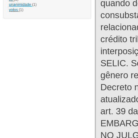
quando d
unanimidade
(1)
votos
(1)
consubst
relaciona
crédito tr
interpos
SELIC. S
gênero re
Decreto n
atualizad
art. 39 d
EMBARG
NO JULG