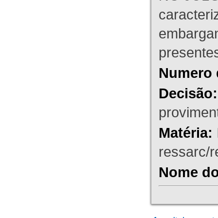
caracteri
embargant
presente
Numero 
Decisão:
proviment
Matéria:
ressarc/re
Nome do 