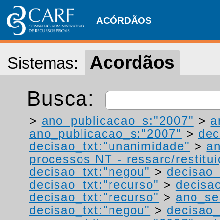
ACÓRDÃOS
Acordãos
Sistemas:
Busca:
>
ano_publicacao_s:"2007"
>
a
ano_publicacao_s:"2007"
>
dec
decisao_txt:"unanimidade"
>
a
processos NT - ressarc/restituiç
decisao_txt:"negou"
>
decisao_
decisao_txt:"recurso"
>
decisa
decisao_txt:"recurso"
>
ano_se
decisao_txt:"negou"
>
decisao_