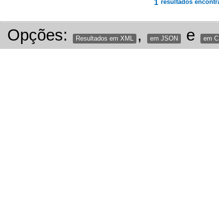
1
resultados encontr
Opções:
,
e
Resultados em XML
em JSON
em 