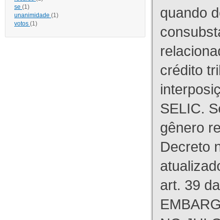
se
(1)
quando d
unanimidade
(1)
votos
(1)
consubst
relaciona
crédito tr
interpos
SELIC. S
gênero re
Decreto n
atualizad
art. 39 d
EMBARG