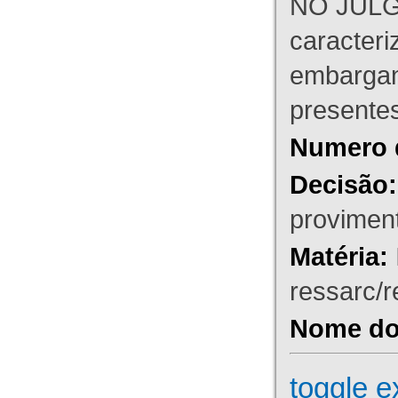
NO JULG
caracteri
embargant
presente
Numero 
Decisão:
proviment
Matéria:
ressarc/re
Nome do 
toggle e