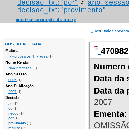
decisao_txt:"por"
>
ano_sessao
decisao_txt:"provimento"
mostrar execução da query
1
resultados encont
BUSCA FACETADA
470982
Matéria
IPI- processos NT - ressa
(1)
Nome Relator
Numero 
Não Informado
(1)
Ano Sessão
Data da 
0006
(1)
Ano Publicação
Data da 
2007
(1)
Decisão
2007
ao
(1)
de
(1)
Ementa:
negou
(1)
por
(1)
OMISSÃO
provimento
(1)
recurso
(1)