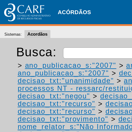
ACÓRDÃOS
Acordãos
Sistemas:
Busca:
>
ano_publicacao_s:"2007"
>
a
ano_publicacao_s:"2007"
>
dec
decisao_txt:"unanimidade"
>
a
processos NT - ressarc/restituiç
decisao_txt:"negou"
>
decisao_
decisao_txt:"recurso"
>
decisa
decisao_txt:"recurso"
>
decisao
decisao_txt:"provimento"
>
dec
nome_relator_s:"Não Informad