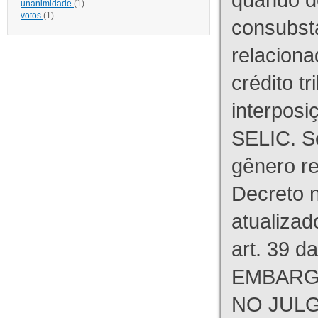
unanimidade
(1)
votos
(1)
consubst
relaciona
crédito tr
interpos
SELIC. S
gênero re
Decreto n
atualizad
art. 39 d
EMBARG
NO JULG