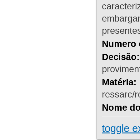
caracteri
embargant
presente
Numero 
Decisão:
proviment
Matéria:
ressarc/re
Nome do 
toggle e