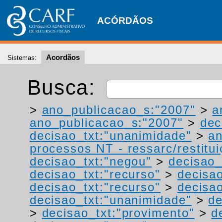
ACÓRDÃOS
Acordãos
Sistemas:
Busca:
>
ano_publicacao_s:"2007"
>
a
ano_publicacao_s:"2007"
>
dec
decisao_txt:"unanimidade"
>
a
processos NT - ressarc/restituiç
decisao_txt:"negou"
>
decisao_
decisao_txt:"recurso"
>
decisa
decisao_txt:"recurso"
>
decisao
decisao_txt:"unanimidade"
>
de
>
decisao_txt:"provimento"
>
d