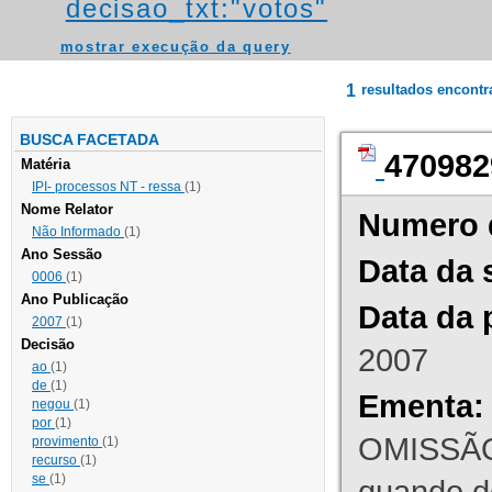
decisao_txt:"votos"
mostrar execução da query
1
resultados encont
BUSCA FACETADA
470982
Matéria
IPI- processos NT - ressa
(1)
Nome Relator
Numero 
Não Informado
(1)
Ano Sessão
Data da 
0006
(1)
Ano Publicação
Data da 
2007
(1)
Decisão
2007
ao
(1)
de
(1)
Ementa:
negou
(1)
por
(1)
OMISSÃO
provimento
(1)
recurso
(1)
se
(1)
quando d