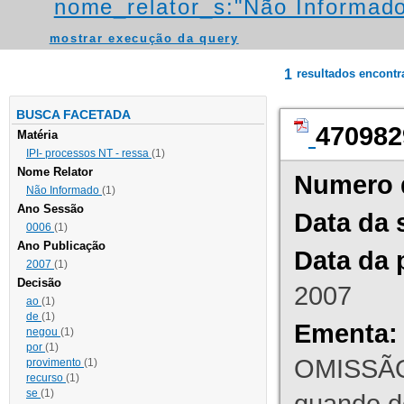
nome_relator_s:"Não Informad
mostrar execução da query
1
resultados encont
BUSCA FACETADA
470982
Matéria
IPI- processos NT - ressa
(1)
Nome Relator
Numero 
Não Informado
(1)
Ano Sessão
Data da 
0006
(1)
Ano Publicação
Data da 
2007
(1)
Decisão
2007
ao
(1)
de
(1)
Ementa:
negou
(1)
por
(1)
OMISSÃO
provimento
(1)
recurso
(1)
se
(1)
quando d