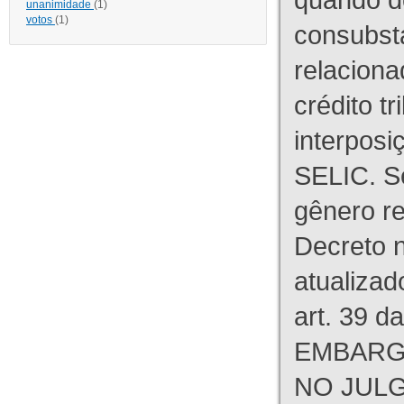
unanimidade
(1)
votos
(1)
consubst
relaciona
crédito tr
interpos
SELIC. S
gênero re
Decreto n
atualizad
art. 39 d
EMBARG
NO JULG