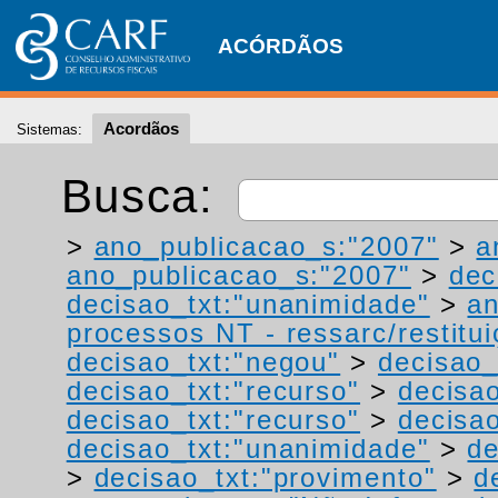
ACÓRDÃOS
Acordãos
Sistemas:
Busca:
>
ano_publicacao_s:"2007"
>
a
ano_publicacao_s:"2007"
>
dec
decisao_txt:"unanimidade"
>
a
processos NT - ressarc/restituiç
decisao_txt:"negou"
>
decisao_
decisao_txt:"recurso"
>
decisa
decisao_txt:"recurso"
>
decisao
decisao_txt:"unanimidade"
>
de
>
decisao_txt:"provimento"
>
d