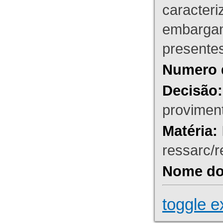
caracteri
embargant
presente
Numero 
Decisão:
proviment
Matéria:
ressarc/re
Nome do 
toggle e