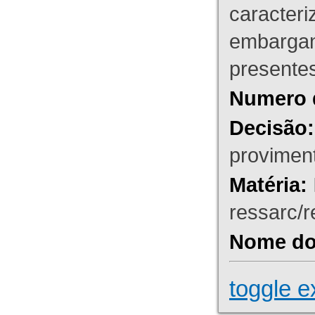
caracteri
embargant
presente
Numero 
Decisão:
proviment
Matéria:
ressarc/re
Nome do 
toggle e