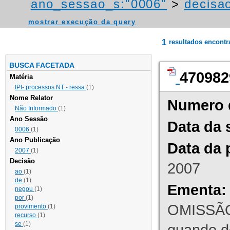
ano_sessao_s:"0006"
>
decisao
mostrar execução da query
1
resultados encont
BUSCA FACETADA
470982
Matéria
IPI- processos NT - ressa
(1)
Nome Relator
Numero 
Não Informado
(1)
Ano Sessão
Data da 
0006
(1)
Ano Publicação
Data da 
2007
(1)
Decisão
2007
ao
(1)
de
(1)
Ementa:
negou
(1)
por
(1)
OMISSÃO
provimento
(1)
recurso
(1)
se
(1)
quando d