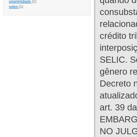
unanimidade
(1)
votos
(1)
consubst
relaciona
crédito tr
interpos
SELIC. S
gênero re
Decreto n
atualizad
art. 39 d
EMBARG
NO JULG