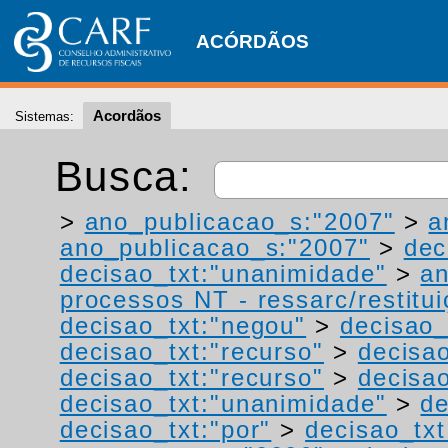
ACÓRDÃOS
Acordãos
Sistemas:
Busca:
>
ano_publicacao_s:"2007"
>
a
ano_publicacao_s:"2007"
>
dec
decisao_txt:"unanimidade"
>
a
processos NT - ressarc/restituiç
decisao_txt:"negou"
>
decisao_
decisao_txt:"recurso"
>
decisa
decisao_txt:"recurso"
>
decisao
decisao_txt:"unanimidade"
>
de
decisao_txt:"por"
>
decisao_txt