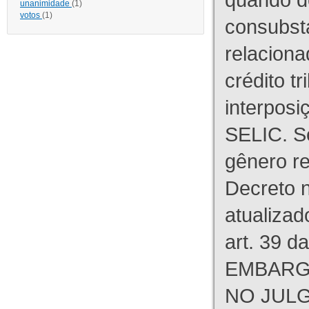
unanimidade
(1)
votos
(1)
consubst
relaciona
crédito tr
interpos
SELIC. S
gênero re
Decreto n
atualizad
art. 39 d
EMBARG
NO JULG