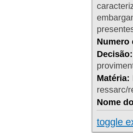
caracteri
embargant
presente
Numero 
Decisão:
proviment
Matéria:
ressarc/re
Nome do 
toggle e