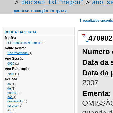
>
decisao_txt:"negou"
>
ano_s
mostrar execução da query
1
resultados encont
BUSCA FACETADA
470982
Matéria
IPI- processos NT - ressa
(1)
Nome Relator
Numero 
Não Informado
(1)
Ano Sessão
Data da 
0006
(1)
Ano Publicação
Data da 
2007
(1)
Decisão
2007
ao
(1)
de
(1)
Ementa:
negou
(1)
por
(1)
OMISSÃO
provimento
(1)
recurso
(1)
se
(1)
quando d