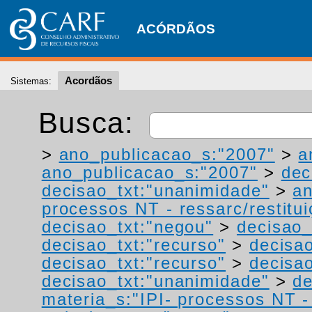
ACÓRDÃOS
Acordãos
Sistemas:
Busca:
>
ano_publicacao_s:"2007"
>
a
ano_publicacao_s:"2007"
>
dec
decisao_txt:"unanimidade"
>
a
processos NT - ressarc/restituiç
decisao_txt:"negou"
>
decisao_
decisao_txt:"recurso"
>
decisa
decisao_txt:"recurso"
>
decisao
decisao_txt:"unanimidade"
>
de
materia_s:"IPI- processos NT - r