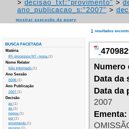
>
decisao_txt:"provimento"
>
d
ano_publicacao_s:"2007"
>
dec
mostrar execução da query
1
resultados encont
BUSCA FACETADA
470982
Matéria
IPI- processos NT - ressa
(1)
Nome Relator
Numero 
Não Informado
(1)
Ano Sessão
Data da 
0006
(1)
Ano Publicação
Data da 
2007
(1)
Decisão
2007
ao
(1)
de
(1)
Ementa:
negou
(1)
por
(1)
OMISSÃO
provimento
(1)
recurso
(1)