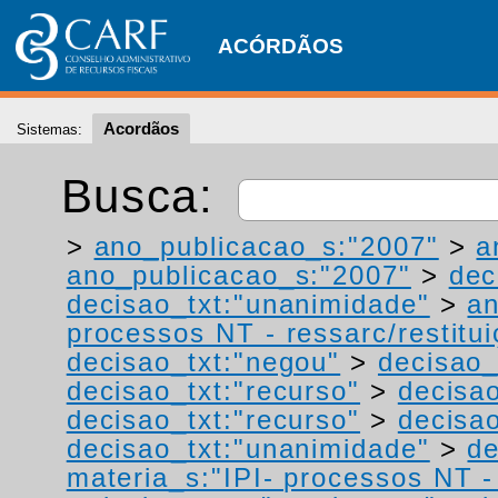
ACÓRDÃOS
Acordãos
Sistemas:
Busca:
>
ano_publicacao_s:"2007"
>
a
ano_publicacao_s:"2007"
>
dec
decisao_txt:"unanimidade"
>
a
processos NT - ressarc/restituiç
decisao_txt:"negou"
>
decisao_
decisao_txt:"recurso"
>
decisa
decisao_txt:"recurso"
>
decisao
decisao_txt:"unanimidade"
>
de
materia_s:"IPI- processos NT - r