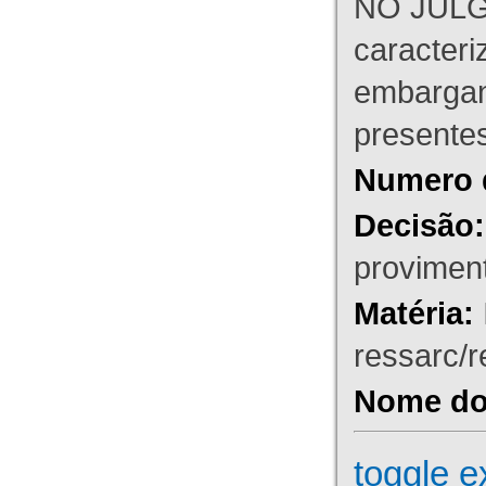
NO JULG
caracteri
embargant
presente
Numero 
Decisão:
proviment
Matéria:
ressarc/re
Nome do 
toggle e