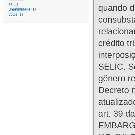
se
(1)
quando d
unanimidade
(1)
votos
(1)
consubst
relaciona
crédito tr
interpos
SELIC. S
gênero re
Decreto n
atualizad
art. 39 d
EMBARG