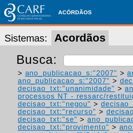
ACÓRDÃOS
Acordãos
Sistemas:
Busca:
>
ano_publicacao_s:"2007"
>
a
ano_publicacao_s:"2007"
>
dec
decisao_txt:"unanimidade"
>
a
processos NT - ressarc/restituiç
decisao_txt:"negou"
>
decisao_
decisao_txt:"recurso"
>
decisa
decisao_txt:"se"
>
ano_publica
decisao_txt:"provimento"
>
ano