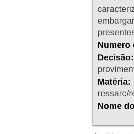
caracteri
embargant
presente
Numero 
Decisão:
proviment
Matéria:
ressarc/re
Nome do 