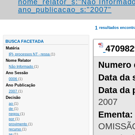
nome_relator_s:"Não Informad
ano_publicacao_s:"2007"
1
resultados encont
BUSCA FACETADA
470982
Matéria
IPI- processos NT - ressa
(1)
Nome Relator
Numero 
Não Informado
(1)
Ano Sessão
Data da 
0006
(1)
Ano Publicação
Data da 
2007
(1)
Decisão
2007
ao
(1)
de
(1)
Ementa:
negou
(1)
por
(1)
OMISSÃO
provimento
(1)
recurso
(1)
se
(1)