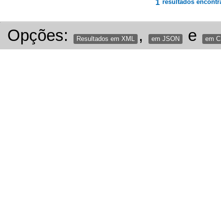
1
resultados encontr
Opções:
,
e
Resultados em XML
em JSON
em 