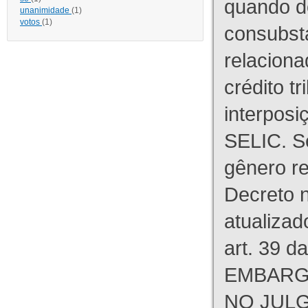
quando d
unanimidade
(1)
votos
(1)
consubst
relaciona
crédito tr
interpos
SELIC. S
gênero re
Decreto n
atualizad
art. 39 d
EMBARG
NO JULG