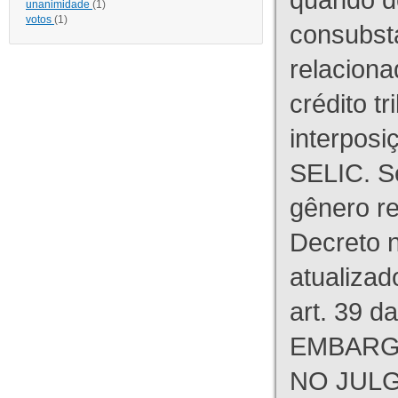
unanimidade
(1)
votos
(1)
consubst
relaciona
crédito tr
interpos
SELIC. S
gênero re
Decreto n
atualizad
art. 39 d
EMBARG
NO JULG