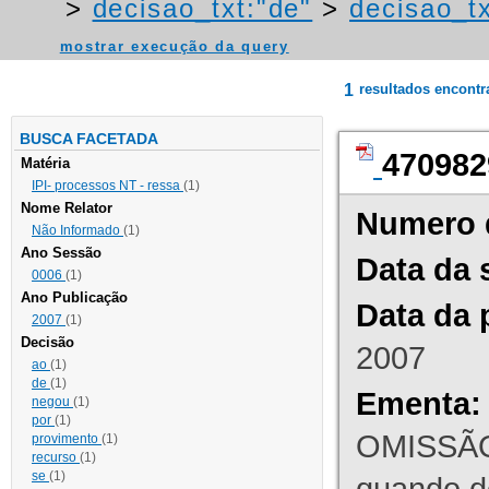
>
decisao_txt:"de"
>
decisao_tx
mostrar execução da query
1
resultados encont
BUSCA FACETADA
470982
Matéria
IPI- processos NT - ressa
(1)
Nome Relator
Numero 
Não Informado
(1)
Ano Sessão
Data da 
0006
(1)
Ano Publicação
Data da 
2007
(1)
Decisão
2007
ao
(1)
de
(1)
Ementa:
negou
(1)
por
(1)
OMISSÃO
provimento
(1)
recurso
(1)
se
(1)
quando d