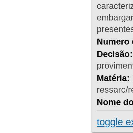
caracteri
embargant
presente
Numero 
Decisão:
proviment
Matéria:
ressarc/re
Nome do 
toggle e