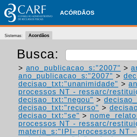
ACÓRDÃOS
Acordãos
Sistemas:
Busca:
>
ano_publicacao_s:"2007"
>
a
ano_publicacao_s:"2007"
>
dec
decisao_txt:"unanimidade"
>
a
processos NT - ressarc/restituiç
decisao_txt:"negou"
>
decisao_
decisao_txt:"recurso"
>
decisa
decisao_txt:"se"
>
nome_relato
processos NT - ressarc/restituiç
materia_s:"IPI- processos NT - r