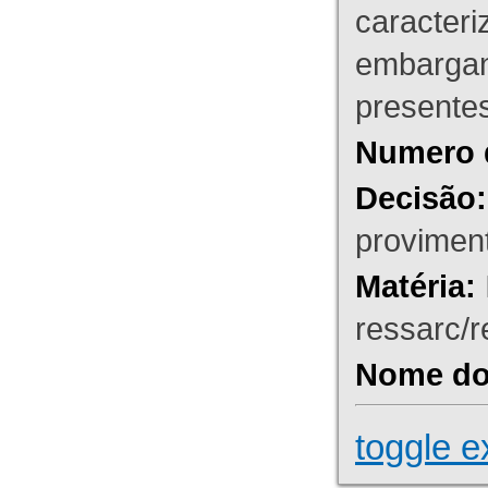
caracteri
embargant
presente
Numero 
Decisão:
proviment
Matéria:
ressarc/re
Nome do 
toggle e