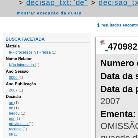
>
decisao_txt:"de"
>
decisao_tx
mostrar execução da query
1
resultados encont
BUSCA FACETADA
470982
Matéria
IPI- processos NT - ressa
(1)
Nome Relator
Numero 
Não Informado
(1)
Ano Sessão
Data da 
0006
(1)
Ano Publicação
Data da 
2007
(1)
Decisão
2007
ao
(1)
de
(1)
Ementa:
negou
(1)
por
(1)
OMISSÃO
provimento
(1)
recurso
(1)
se
(1)
quando d