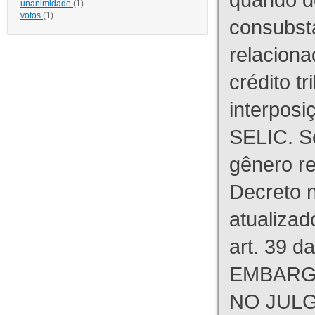
unanimidade
(1)
votos
(1)
consubst
relaciona
crédito tr
interpos
SELIC. S
gênero re
Decreto n
atualizad
art. 39 d
EMBARG
NO JULG