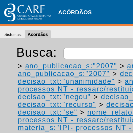
ACÓRDÃOS
Acordãos
Sistemas:
Busca:
>
ano_publicacao_s:"2007"
>
a
ano_publicacao_s:"2007"
>
dec
decisao_txt:"unanimidade"
>
a
processos NT - ressarc/restituiç
decisao_txt:"negou"
>
decisao_
decisao_txt:"recurso"
>
decisa
decisao_txt:"se"
>
nome_relato
processos NT - ressarc/restituiç
materia_s:"IPI- processos NT - r