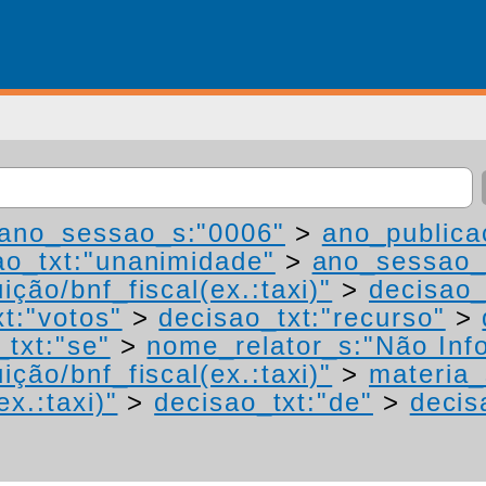
ano_sessao_s:"0006"
>
ano_publica
ao_txt:"unanimidade"
>
ano_sessao_
ição/bnf_fiscal(ex.:taxi)"
>
decisao_
t:"votos"
>
decisao_txt:"recurso"
>
_txt:"se"
>
nome_relator_s:"Não Inf
ição/bnf_fiscal(ex.:taxi)"
>
materia_
ex.:taxi)"
>
decisao_txt:"de"
>
decis