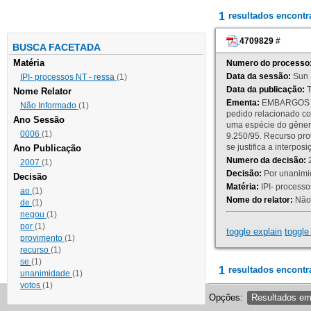
1
resultados encont
4709829
#
BUSCA FACETADA
Matéria
Numero do processo
Data da sessão:
Sun 
IPI- processos NT - ressa
(1)
Data da publicação:
T
Nome Relator
Ementa:
EMBARGOS DE
Não Informado
(1)
pedido relacionado co
Ano Sessão
uma espécie do gênero
0006
(1)
9.250/95. Recurso p
se justifica a interp
Ano Publicação
Numero da decisão:
2
2007
(1)
Decisão:
Por unanimid
Decisão
Matéria:
IPI- processos
ao
(1)
Nome do relator:
Não 
de
(1)
negou
(1)
por
(1)
toggle explain
toggle 
provimento
(1)
recurso
(1)
se
(1)
1
resultados encontr
unanimidade
(1)
votos
(1)
Opções:
Resultados e