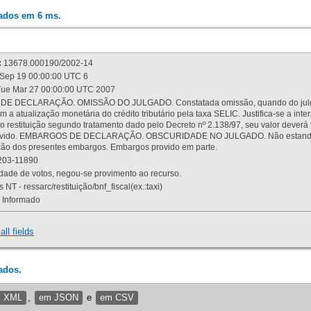
rados em 6 ms.
:
13678.000190/2002-14
Sep 19 00:00:00 UTC 6
ue Mar 27 00:00:00 UTC 2007
 DECLARAÇÃO. OMISSÃO DO JULGADO. Constatada omissão, quando do julgamen
m a atualização monetária do crédito tributário pela taxa SELIC. Justifica-se a 
 restituição segundo tratamento dado pelo Decreto nº 2.138/97, seu valor deverá 
rovido. EMBARGOS DE DECLARAÇÃO. OBSCURIDADE NO JULGADO. Não estando dev
osição dos presentes embargos. Embargos provido em parte.
03-11890
ade de votos, negou-se provimento ao recurso.
 NT - ressarc/restituição/bnf_fiscal(ex.:taxi)
Informado
all fields
ados.
m XML
,
em JSON
e
em CSV