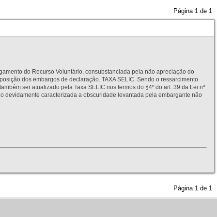
Página
1
de
1
to do Recurso Voluntário, consubstanciada pela não apreciação do
interposição dos embargos de declaração. TAXA SELIC. Sendo o ressarcimento
também ser atualizado pela Taxa SELIC nos termos do §4º do art. 39 da Lei nº
idamente caracterizada a obscuridade levantada pela embargante não
Página
1
de
1