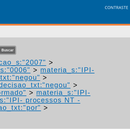
CONTRASTE
cao_s:"2007"
>
s:"0006"
>
materia_s:"IPI-
txt:"negou"
>
decisao_txt:"negou"
>
ormado"
>
materia_s:"IPI-
s:"IPI- processos NT -
ao_txt:"por"
>