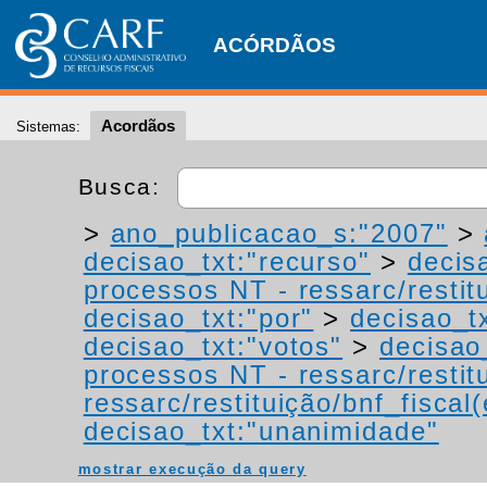
ACÓRDÃOS
Acordãos
Sistemas:
Busca:
>
ano_publicacao_s:"2007"
>
decisao_txt:"recurso"
>
decis
processos NT - ressarc/restitu
decisao_txt:"por"
>
decisao_tx
decisao_txt:"votos"
>
decisao
processos NT - ressarc/restitu
ressarc/restituição/bnf_fiscal(
decisao_txt:"unanimidade"
mostrar execução da query