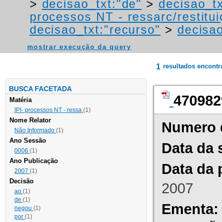
>
decisao_txt:"de"
>
decisao_t
processos NT - ressarc/restituiç
decisao_txt:"recurso"
>
decisao
mostrar execução da query
1
resultados encont
BUSCA FACETADA
470982
Matéria
IPI- processos NT - ressa
(1)
Nome Relator
Numero 
Não Informado
(1)
Ano Sessão
Data da 
0006
(1)
Ano Publicação
Data da 
2007
(1)
Decisão
2007
ao
(1)
de
(1)
Ementa:
negou
(1)
por
(1)