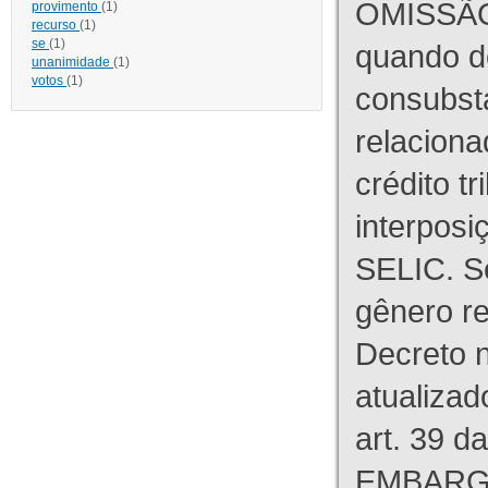
OMISSÃO
provimento
(1)
recurso
(1)
se
(1)
quando d
unanimidade
(1)
votos
(1)
consubst
relaciona
crédito tr
interpos
SELIC. S
gênero re
Decreto n
atualizad
art. 39 d
EMBARG