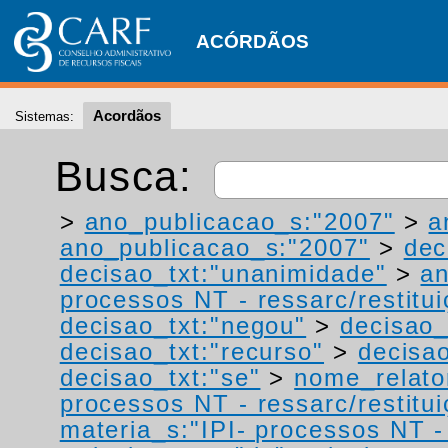
ACÓRDÃOS
Acordãos
Sistemas:
Busca:
>
ano_publicacao_s:"2007"
>
a
ano_publicacao_s:"2007"
>
dec
decisao_txt:"unanimidade"
>
a
processos NT - ressarc/restituiç
decisao_txt:"negou"
>
decisao_
decisao_txt:"recurso"
>
decisa
decisao_txt:"se"
>
nome_relato
processos NT - ressarc/restituiç
materia_s:"IPI- processos NT - r