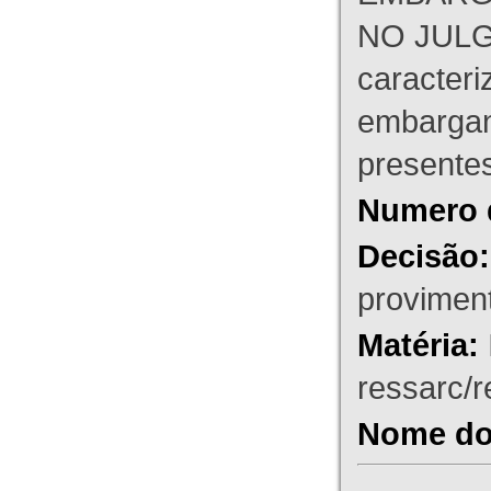
NO JULG
caracteri
embargant
presente
Numero 
Decisão:
proviment
Matéria:
ressarc/re
Nome do 