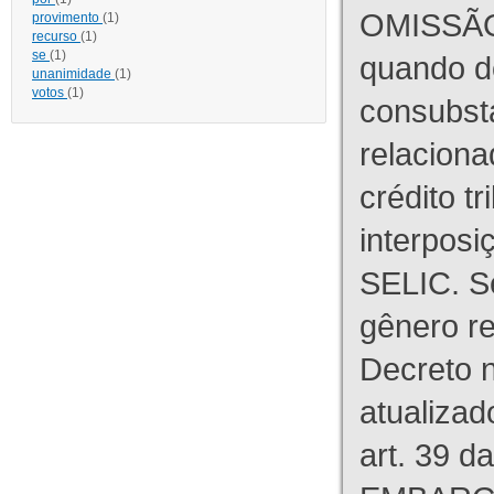
OMISSÃO
provimento
(1)
recurso
(1)
se
(1)
quando d
unanimidade
(1)
votos
(1)
consubst
relaciona
crédito tr
interpos
SELIC. S
gênero re
Decreto n
atualizad
art. 39 d