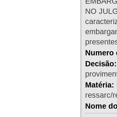
EMBARG
NO JULG
caracteri
embargant
presente
Numero 
Decisão:
proviment
Matéria:
ressarc/re
Nome do 