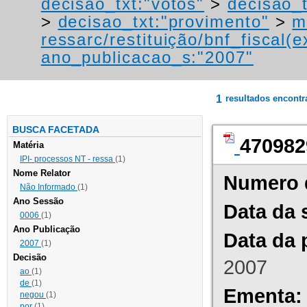
decisao_txt:"votos"
>
decisao_
>
decisao_txt:"provimento"
>
m
ressarc/restituição/bnf_fiscal(ex
ano_publicacao_s:"2007"
1
resultados encont
BUSCA FACETADA
470982
Matéria
IPI- processos NT - ressa
(1)
Nome Relator
Numero 
Não Informado
(1)
Ano Sessão
Data da 
0006
(1)
Ano Publicação
Data da 
2007
(1)
Decisão
2007
ao
(1)
de
(1)
Ementa:
negou
(1)
por
(1)