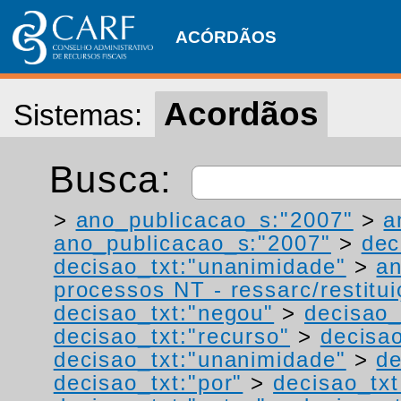
ACÓRDÃOS
Acordãos
Sistemas:
Busca:
>
ano_publicacao_s:"2007"
>
a
ano_publicacao_s:"2007"
>
dec
decisao_txt:"unanimidade"
>
a
processos NT - ressarc/restituiç
decisao_txt:"negou"
>
decisao_
decisao_txt:"recurso"
>
decisa
decisao_txt:"unanimidade"
>
de
decisao_txt:"por"
>
decisao_txt