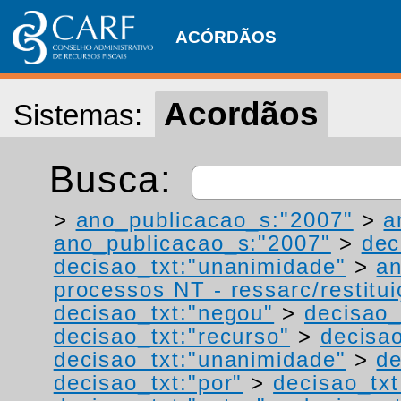
ACÓRDÃOS
Acordãos
Sistemas:
Busca:
>
ano_publicacao_s:"2007"
>
a
ano_publicacao_s:"2007"
>
dec
decisao_txt:"unanimidade"
>
a
processos NT - ressarc/restituiç
decisao_txt:"negou"
>
decisao_
decisao_txt:"recurso"
>
decisa
decisao_txt:"unanimidade"
>
de
decisao_txt:"por"
>
decisao_txt