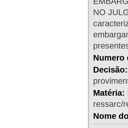
EMBARG
NO JULG
caracteri
embargant
presente
Numero 
Decisão:
proviment
Matéria:
ressarc/re
Nome do 