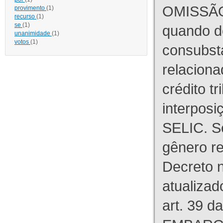
OMISSÃO
provimento
(1)
recurso
(1)
se
(1)
quando d
unanimidade
(1)
votos
(1)
consubst
relaciona
crédito tr
interpos
SELIC. S
gênero re
Decreto n
atualizad
art. 39 d