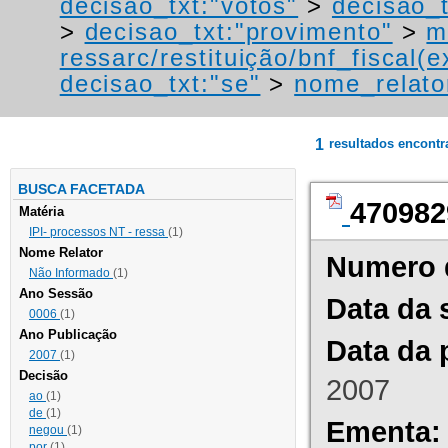
decisao_txt:"votos"
>
decisao_
>
decisao_txt:"provimento"
>
m
ressarc/restituição/bnf_fiscal(ex
decisao_txt:"se"
>
nome_relato
1
resultados encont
BUSCA FACETADA
470982
Matéria
IPI- processos NT - ressa
(1)
Nome Relator
Numero 
Não Informado
(1)
Ano Sessão
Data da 
0006
(1)
Ano Publicação
Data da 
2007
(1)
Decisão
2007
ao
(1)
de
(1)
Ementa:
negou
(1)
por
(1)