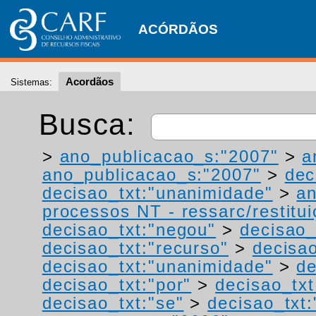
ACÓRDÃOS
Acordãos
Sistemas:
Busca:
>
ano_publicacao_s:"2007"
>
a
ano_publicacao_s:"2007"
>
dec
decisao_txt:"unanimidade"
>
a
processos NT - ressarc/restituiç
decisao_txt:"negou"
>
decisao_
decisao_txt:"recurso"
>
decisa
decisao_txt:"unanimidade"
>
de
decisao_txt:"por"
>
decisao_txt
decisao_txt:"se"
>
decisao_txt