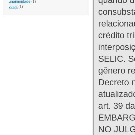
unanimidade
(1)
votos
(1)
consubst
relaciona
crédito tr
interpos
SELIC. S
gênero re
Decreto n
atualizad
art. 39 d
EMBARG
NO JULG