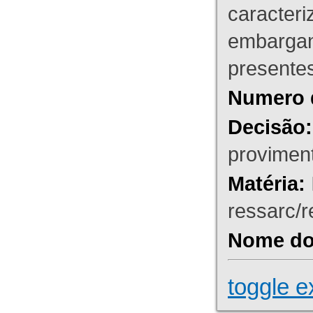
caracteri
embargant
presente
Numero 
Decisão:
proviment
Matéria:
ressarc/re
Nome do 
toggle e