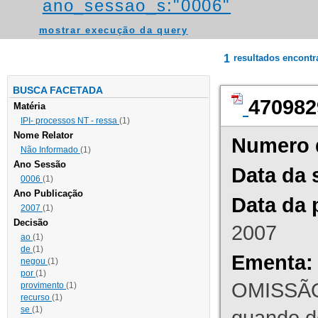
ano_sessao_s:"0006"
mostrar execução da query
1
resultados encont
BUSCA FACETADA
470982
Matéria
IPI- processos NT - ressa
(1)
Nome Relator
Numero 
Não Informado
(1)
Ano Sessão
Data da 
0006
(1)
Ano Publicação
Data da 
2007
(1)
Decisão
2007
ao
(1)
de
(1)
Ementa:
negou
(1)
por
(1)
OMISSÃO
provimento
(1)
recurso
(1)
se
(1)
quando d