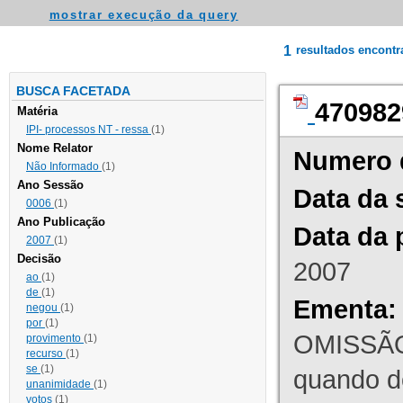
mostrar execução da query
1
resultados encont
BUSCA FACETADA
470982
Matéria
IPI- processos NT - ressa
(1)
Nome Relator
Numero 
Não Informado
(1)
Ano Sessão
Data da 
0006
(1)
Ano Publicação
Data da 
2007
(1)
Decisão
2007
ao
(1)
de
(1)
Ementa:
negou
(1)
por
(1)
OMISSÃO
provimento
(1)
recurso
(1)
se
(1)
quando d
unanimidade
(1)
votos
(1)