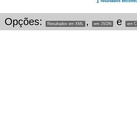
1
resultados encontr
Opções:
,
e
Resultados em XML
em JSON
em 