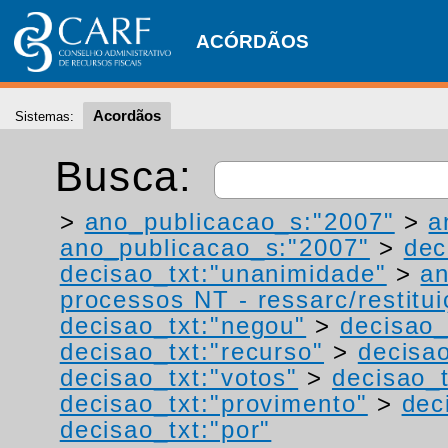
ACÓRDÃOS
Acordãos
Sistemas:
Busca:
>
ano_publicacao_s:"2007"
>
a
ano_publicacao_s:"2007"
>
dec
decisao_txt:"unanimidade"
>
a
processos NT - ressarc/restituiç
decisao_txt:"negou"
>
decisao_
decisao_txt:"recurso"
>
decisa
decisao_txt:"votos"
>
decisao_t
decisao_txt:"provimento"
>
dec
decisao_txt:"por"