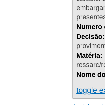
embargant
presente
Numero 
Decisão:
proviment
Matéria:
ressarc/re
Nome do 
toggle e