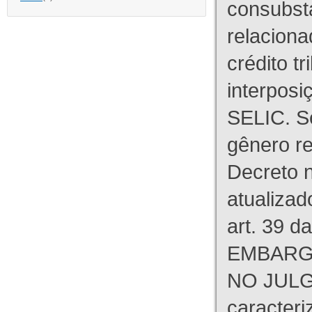
consubst
relaciona
crédito tr
interpos
SELIC. S
gênero re
Decreto n
atualizad
art. 39 d
EMBARG
NO JULG
caracteri