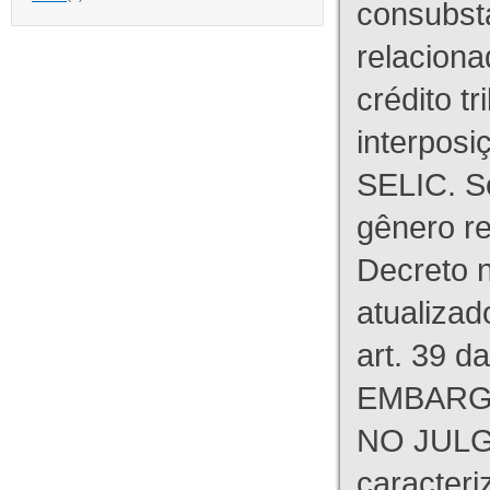
consubst
relaciona
crédito tr
interpos
SELIC. S
gênero re
Decreto n
atualizad
art. 39 d
EMBARG
NO JULG
caracteri