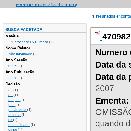
mostrar execução da query
1
resultados encont
BUSCA FACETADA
470982
Matéria
IPI- processos NT - ressa
(1)
Nome Relator
Numero 
Não Informado
(1)
Ano Sessão
Data da 
0006
(1)
Ano Publicação
Data da 
2007
(1)
Decisão
2007
ao
(1)
de
(1)
Ementa:
negou
(1)
por
(1)
OMISSÃO
provimento
(1)
recurso
(1)
se
(1)
quando d
unanimidade
(1)
votos
(1)