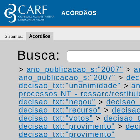
ACÓRDÃOS
Acordãos
Sistemas:
Busca:
>
ano_publicacao_s:"2007"
>
a
ano_publicacao_s:"2007"
>
dec
decisao_txt:"unanimidade"
>
a
processos NT - ressarc/restituiç
decisao_txt:"negou"
>
decisao_
decisao_txt:"recurso"
>
decisa
decisao_txt:"votos"
>
decisao_t
decisao_txt:"provimento"
>
dec
decisao_txt:"provimento"