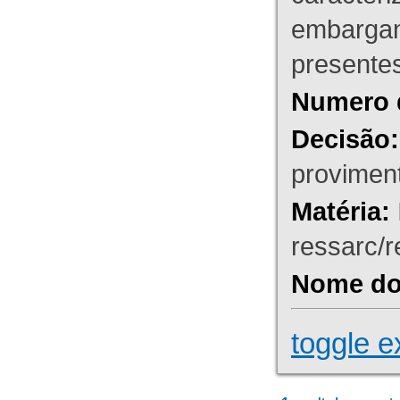
embargant
presente
Numero 
Decisão:
proviment
Matéria:
ressarc/re
Nome do 
toggle e