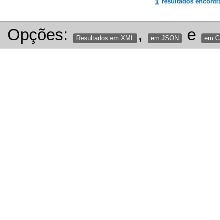
1
resultados encontr
Opções:
,
e
Resultados em XML
em JSON
em 