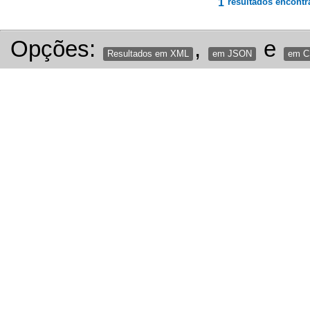
1
resultados encontr
Opções:
,
e
Resultados em XML
em JSON
em 