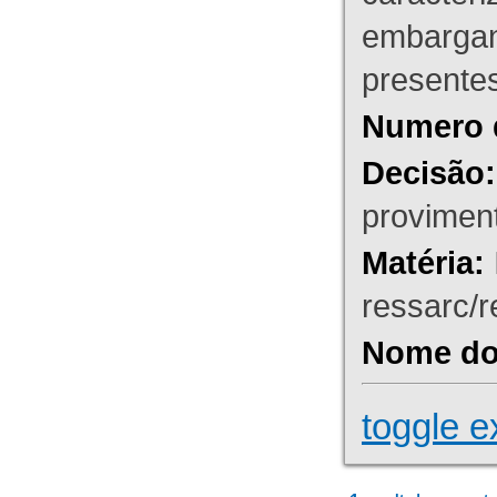
embargant
presente
Numero 
Decisão:
proviment
Matéria:
ressarc/re
Nome do 
toggle e