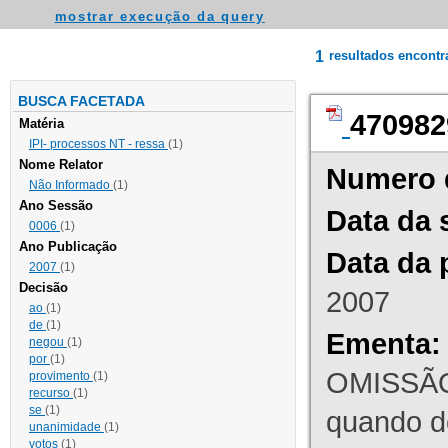
mostrar execução da query
1
resultados encont
BUSCA FACETADA
470982
Matéria
IPI- processos NT - ressa
(1)
Nome Relator
Numero 
Não Informado
(1)
Ano Sessão
Data da 
0006
(1)
Ano Publicação
Data da 
2007
(1)
Decisão
2007
ao
(1)
de
(1)
Ementa:
negou
(1)
por
(1)
OMISSÃO
provimento
(1)
recurso
(1)
se
(1)
quando d
unanimidade
(1)
votos
(1)