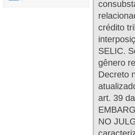
consubst
relaciona
crédito tr
interpos
SELIC. S
gênero re
Decreto n
atualizad
art. 39 d
EMBARG
NO JULG
caracteri