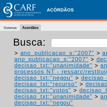
ACÓRDÃOS
Acordãos
Sistemas:
Busca:
>
ano_publicacao_s:"2007"
>
a
ano_publicacao_s:"2007"
>
dec
decisao_txt:"unanimidade"
>
a
processos NT - ressarc/restituiç
decisao_txt:"negou"
>
decisao_
decisao_txt:"recurso"
>
decisa
decisao_txt:"votos"
>
decisao_t
decisao_txt:"unanimidade"
>
a
decisao_txt:"negou"