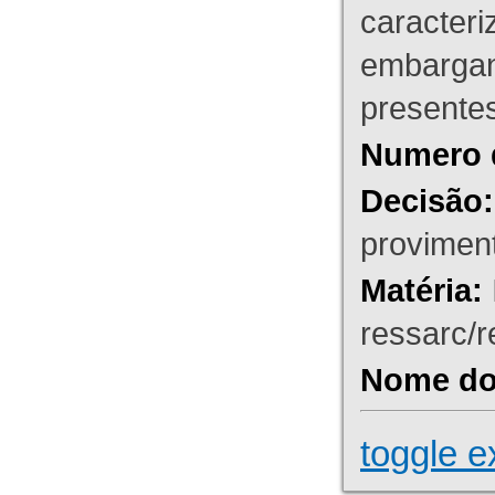
caracteri
embargant
presente
Numero 
Decisão:
proviment
Matéria:
ressarc/re
Nome do 
toggle e