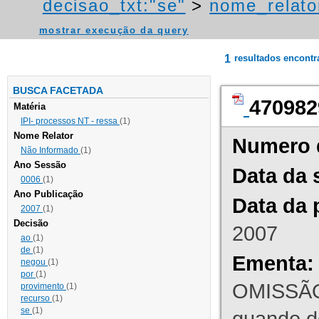
decisao_txt:"se"
>
nome_relato
mostrar execução da query
1
resultados encont
BUSCA FACETADA
470982
Matéria
IPI- processos NT - ressa
(1)
Nome Relator
Numero 
Não Informado
(1)
Ano Sessão
Data da 
0006
(1)
Ano Publicação
Data da 
2007
(1)
Decisão
2007
ao
(1)
de
(1)
Ementa:
negou
(1)
por
(1)
OMISSÃO
provimento
(1)
recurso
(1)
se
(1)
quando d