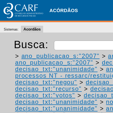
ACÓRDÃOS
Acordãos
Sistemas:
Busca:
>
ano_publicacao_s:"2007"
>
a
ano_publicacao_s:"2007"
>
dec
decisao_txt:"unanimidade"
>
a
processos NT - ressarc/restituiç
decisao_txt:"negou"
>
decisao_
decisao_txt:"recurso"
>
decisa
decisao_txt:"votos"
>
decisao_t
decisao_txt:"unanimidade"
>
no
decisao_txt:"unanimidade"
>
an