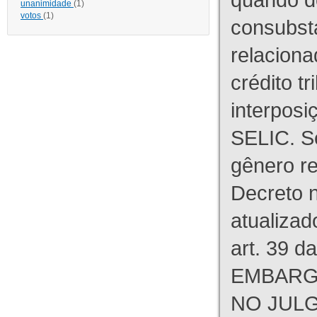
unanimidade
(1)
votos
(1)
consubst
relaciona
crédito tr
interpos
SELIC. S
gênero re
Decreto n
atualizad
art. 39 d
EMBARG
NO JULG