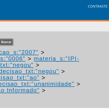
CONTRASTE
cao_s:"2007"
>
s:"0006"
>
materia_s:"IPI-
txt:"negou"
>
decisao_txt:"negou"
>
isao_txt:"ao"
>
ecisao_txt:"unanimidade"
>
ão Informado"
>