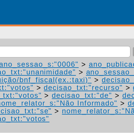
ano_sessao_s:"0006"
>
ano_publica
ao_txt:"unanimidade"
>
ano_sessao_
ição/bnf_fiscal(ex.:taxi)"
>
decisao_
t:"votos"
>
decisao_txt:"recurso"
>
_txt:"votos"
>
decisao_txt:"de"
>
dec
nome_relator_s:"Não Informado"
>
d
cisao_txt:"se"
>
nome_relator_s:"N
ao_txt:"votos"