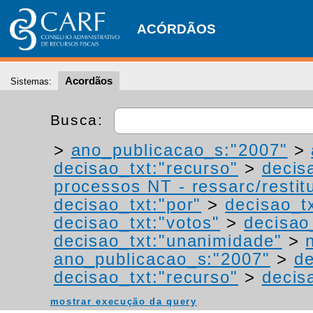
ACÓRDÃOS
Acordãos
Sistemas:
Busca:
>
ano_publicacao_s:"2007"
>
decisao_txt:"recurso"
>
decis
processos NT - ressarc/restitu
decisao_txt:"por"
>
decisao_tx
decisao_txt:"votos"
>
decisao
decisao_txt:"unanimidade"
>
ano_publicacao_s:"2007"
>
de
decisao_txt:"recurso"
>
decis
mostrar execução da query