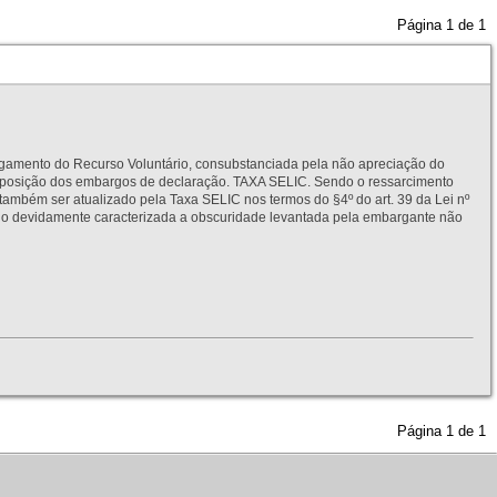
Página
1
de
1
to do Recurso Voluntário, consubstanciada pela não apreciação do
interposição dos embargos de declaração. TAXA SELIC. Sendo o ressarcimento
também ser atualizado pela Taxa SELIC nos termos do §4º do art. 39 da Lei nº
idamente caracterizada a obscuridade levantada pela embargante não
Página
1
de
1