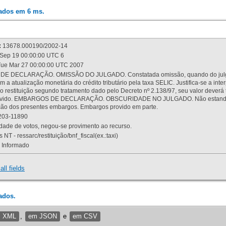
rados em 6 ms.
:
13678.000190/2002-14
Sep 19 00:00:00 UTC 6
ue Mar 27 00:00:00 UTC 2007
 DECLARAÇÃO. OMISSÃO DO JULGADO. Constatada omissão, quando do julgamen
m a atualização monetária do crédito tributário pela taxa SELIC. Justifica-se a 
 restituição segundo tratamento dado pelo Decreto nº 2.138/97, seu valor deverá 
rovido. EMBARGOS DE DECLARAÇÃO. OBSCURIDADE NO JULGADO. Não estando dev
osição dos presentes embargos. Embargos provido em parte.
03-11890
ade de votos, negou-se provimento ao recurso.
 NT - ressarc/restituição/bnf_fiscal(ex.:taxi)
Informado
all fields
ados.
m XML
,
em JSON
e
em CSV