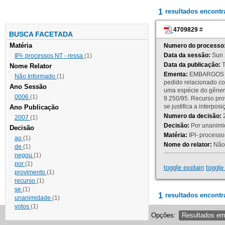
1
resultados encont
4709829
#
BUSCA FACETADA
Matéria
Numero do processo
Data da sessão:
Sun 
IPI- processos NT - ressa
(1)
Data da publicação:
T
Nome Relator
Ementa:
EMBARGOS DE
Não Informado
(1)
pedido relacionado co
Ano Sessão
uma espécie do gênero
0006
(1)
9.250/95. Recurso p
se justifica a interp
Ano Publicação
Numero da decisão:
2
2007
(1)
Decisão:
Por unanimid
Decisão
Matéria:
IPI- processos
ao
(1)
Nome do relator:
Não 
de
(1)
negou
(1)
por
(1)
toggle explain
toggle 
provimento
(1)
recurso
(1)
se
(1)
1
resultados encontr
unanimidade
(1)
votos
(1)
Opções:
Resultados e