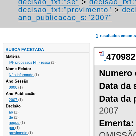
decisao_txt:"se"
>
decisao_txt:
decisao_txt:"provimento"
>
dec
ano_publicacao_s:"2007"
1
resultados encont
BUSCA FACETADA
470982
Matéria
IPI- processos NT - ressa
(1)
Nome Relator
Numero 
Não Informado
(1)
Ano Sessão
Data da 
0006
(1)
Ano Publicação
Data da 
2007
(1)
Decisão
2007
ao
(1)
de
(1)
Ementa:
negou
(1)
por
(1)
OMISSÃO
provimento
(1)