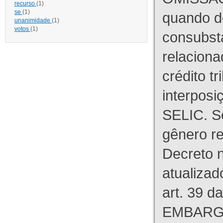
recurso
(1)
se
(1)
quando d
unanimidade
(1)
votos
(1)
consubst
relaciona
crédito tr
interpos
SELIC. S
gênero re
Decreto n
atualizad
art. 39 d
EMBARG