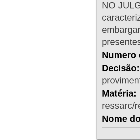
NO JULG
caracteri
embargant
presente
Numero 
Decisão:
proviment
Matéria:
ressarc/re
Nome do 