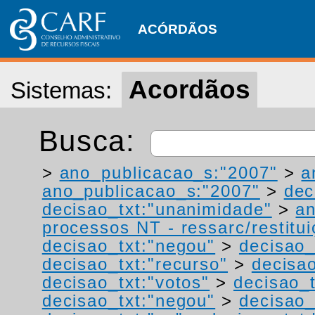
ACÓRDÃOS
Acordãos
Sistemas:
Busca:
>
ano_publicacao_s:"2007"
>
a
ano_publicacao_s:"2007"
>
dec
decisao_txt:"unanimidade"
>
a
processos NT - ressarc/restituiç
decisao_txt:"negou"
>
decisao_
decisao_txt:"recurso"
>
decisa
decisao_txt:"votos"
>
decisao_t
decisao_txt:"negou"
>
decisao_