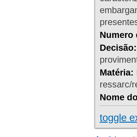
embargant
presente
Numero 
Decisão:
proviment
Matéria:
ressarc/re
Nome do 
toggle e