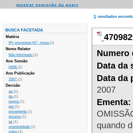
mostrar execução da query
1
resultados encont
BUSCA FACETADA
470982
Matéria
IPI- processos NT - ressa
(1)
Nome Relator
Numero 
Não Informado
(1)
Ano Sessão
Data da 
0006
(1)
Ano Publicação
Data da 
2007
(1)
Decisão
2007
ao
(1)
de
(1)
Ementa:
negou
(1)
por
(1)
OMISSÃO
provimento
(1)
recurso
(1)
se
(1)
quando d
unanimidade
(1)
votos
(1)