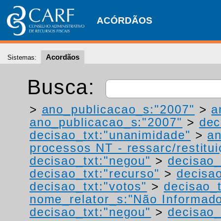
ACÓRDÃOS
Acordãos
Sistemas:
Busca:
>
ano_publicacao_s:"2007"
>
a
ano_publicacao_s:"2007"
>
dec
decisao_txt:"unanimidade"
>
a
processos NT - ressarc/restituiç
decisao_txt:"negou"
>
decisao_
decisao_txt:"recurso"
>
decisa
decisao_txt:"votos"
>
decisao_t
nome_relator_s:"Não Informad
decisao_txt:"negou"
>
decisao_