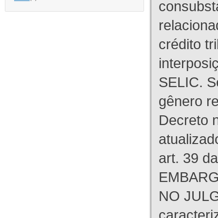
consubst
relaciona
crédito tr
interpos
SELIC. S
gênero re
Decreto n
atualizad
art. 39 d
EMBARG
NO JULG
caracteri