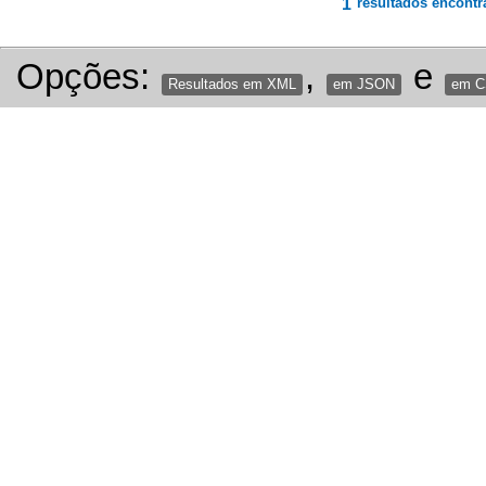
1
resultados encontr
Opções:
,
e
Resultados em XML
em JSON
em 