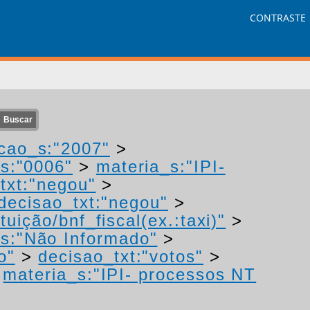
CONTRASTE
cao_s:"2007"
>
s:"0006"
>
materia_s:"IPI-
txt:"negou"
>
decisao_txt:"negou"
>
uição/bnf_fiscal(ex.:taxi)"
>
s:"Não Informado"
>
o"
>
decisao_txt:"votos"
>
>
materia_s:"IPI- processos NT