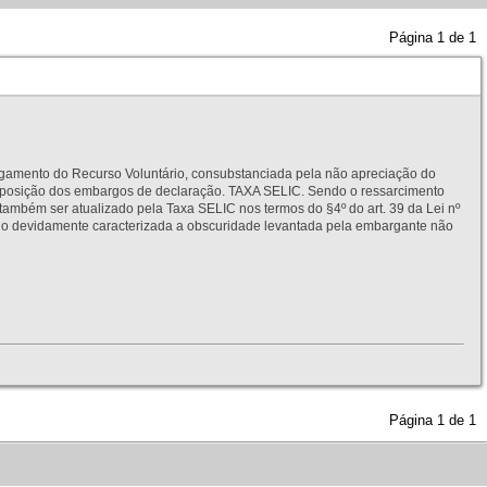
Página
1
de
1
to do Recurso Voluntário, consubstanciada pela não apreciação do
interposição dos embargos de declaração. TAXA SELIC. Sendo o ressarcimento
também ser atualizado pela Taxa SELIC nos termos do §4º do art. 39 da Lei nº
idamente caracterizada a obscuridade levantada pela embargante não
Página
1
de
1