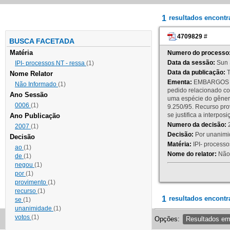
1
resultados encont
4709829
#
BUSCA FACETADA
Matéria
Numero do processo
Data da sessão:
Sun 
IPI- processos NT - ressa
(1)
Data da publicação:
T
Nome Relator
Ementa:
EMBARGOS DE
Não Informado
(1)
pedido relacionado co
Ano Sessão
uma espécie do gênero
0006
(1)
9.250/95. Recurso p
se justifica a interp
Ano Publicação
Numero da decisão:
2
2007
(1)
Decisão:
Por unanimid
Decisão
Matéria:
IPI- processos
ao
(1)
Nome do relator:
Não 
de
(1)
negou
(1)
por
(1)
provimento
(1)
recurso
(1)
1
resultados encontr
se
(1)
unanimidade
(1)
votos
(1)
Opções:
Resultados e