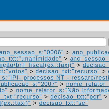
ano_sessao_s:"0006"
>
ano_publica
ao_txt:"unanimidade"
>
ano_sessao_
ição/bnf_fiscal(ex.:taxi)"
>
decisao_
t:"votos"
>
decisao_txt:"recurso"
>
s:"IPI- processos NT - ressarc/restit
ublicacao_s:"2007"
>
nome_relator_
do"
>
nome_relator_s:"Não Informad
_txt:"recurso"
>
decisao_txt:"por"
(ex.:taxi)"
>
decisao_txt:"se"