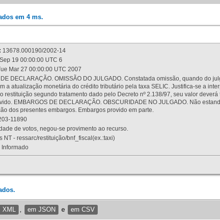
rados em 4 ms.
:
13678.000190/2002-14
Sep 19 00:00:00 UTC 6
ue Mar 27 00:00:00 UTC 2007
 DECLARAÇÃO. OMISSÃO DO JULGADO. Constatada omissão, quando do julgamen
m a atualização monetária do crédito tributário pela taxa SELIC. Justifica-se a 
 restituição segundo tratamento dado pelo Decreto nº 2.138/97, seu valor deverá 
rovido. EMBARGOS DE DECLARAÇÃO. OBSCURIDADE NO JULGADO. Não estando dev
osição dos presentes embargos. Embargos provido em parte.
03-11890
ade de votos, negou-se provimento ao recurso.
 NT - ressarc/restituição/bnf_fiscal(ex.:taxi)
Informado
ados.
m XML
,
em JSON
e
em CSV