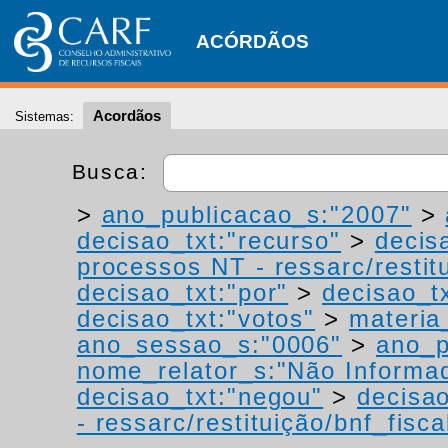
ACÓRDÃOS
Acordãos
Sistemas:
Busca:
>
ano_publicacao_s:"2007"
>
decisao_txt:"recurso"
>
decis
processos NT - ressarc/restitu
decisao_txt:"por"
>
decisao_tx
decisao_txt:"votos"
>
materia_
ano_sessao_s:"0006"
>
ano_p
nome_relator_s:"Não Informa
decisao_txt:"negou"
>
decisao
- ressarc/restituição/bnf_fiscal