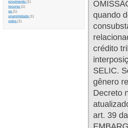
OMISSÃO
provimento
(1)
recurso
(1)
se
(1)
quando d
unanimidade
(1)
votos
(1)
consubst
relaciona
crédito tr
interpos
SELIC. S
gênero re
Decreto n
atualizad
art. 39 d
EMBARG