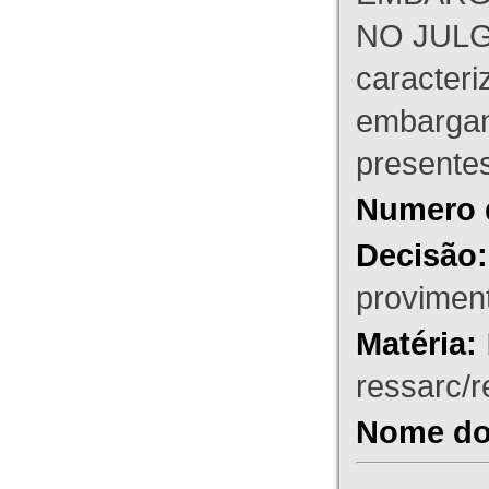
NO JULG
caracteri
embargant
presente
Numero 
Decisão:
proviment
Matéria:
ressarc/re
Nome do 