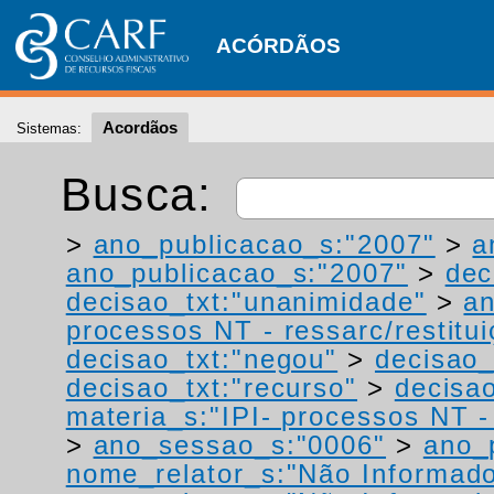
ACÓRDÃOS
Acordãos
Sistemas:
Busca:
>
ano_publicacao_s:"2007"
>
a
ano_publicacao_s:"2007"
>
dec
decisao_txt:"unanimidade"
>
a
processos NT - ressarc/restituiç
decisao_txt:"negou"
>
decisao_
decisao_txt:"recurso"
>
decisa
materia_s:"IPI- processos NT - r
>
ano_sessao_s:"0006"
>
ano_
nome_relator_s:"Não Informad