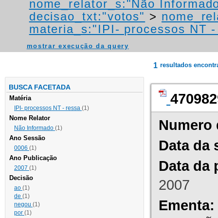
nome_relator_s:"Não Informad
decisao_txt:"votos"
>
nome_rel
materia_s:"IPI- processos NT - r
mostrar execução da query
1
resultados encont
BUSCA FACETADA
470982
Matéria
IPI- processos NT - ressa
(1)
Nome Relator
Numero 
Não Informado
(1)
Ano Sessão
Data da 
0006
(1)
Ano Publicação
Data da 
2007
(1)
Decisão
2007
ao
(1)
de
(1)
Ementa:
negou
(1)
por
(1)