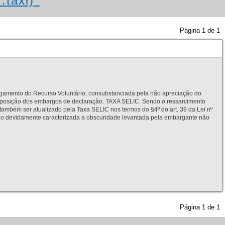
:taxi)"
Página
1
de
1
to do Recurso Voluntário, consubstanciada pela não apreciação do
interposição dos embargos de declaração. TAXA SELIC. Sendo o ressarcimento
também ser atualizado pela Taxa SELIC nos termos do §4º do art. 39 da Lei nº
idamente caracterizada a obscuridade levantada pela embargante não
Página
1
de
1