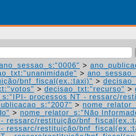
ano_sessao_s:"0006"
>
ano_publica
ao_txt:"unanimidade"
>
ano_sessao_
ição/bnf_fiscal(ex.:taxi)"
>
decisao_
t:"votos"
>
decisao_txt:"recurso"
>
s:"IPI- processos NT - ressarc/restit
ublicacao_s:"2007"
>
nome_relator_
do"
>
nome_relator_s:"Não Informad
 ressarc/restituição/bnf_fiscal(ex.:t
 ressarc/restituição/bnf_fiscal(ex.:t