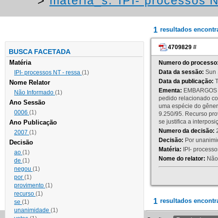
>
materia_s:"IPI- processos NT
1
resultados encont
4709829
#
BUSCA FACETADA
Matéria
Numero do processo
Data da sessão:
Sun 
IPI- processos NT - ressa
(1)
Data da publicação:
T
Nome Relator
Ementa:
EMBARGOS DE
Não Informado
(1)
pedido relacionado co
Ano Sessão
uma espécie do gênero
0006
(1)
9.250/95. Recurso p
se justifica a interp
Ano Publicação
Numero da decisão:
2
2007
(1)
Decisão:
Por unanimid
Decisão
Matéria:
IPI- processos
ao
(1)
Nome do relator:
Não 
de
(1)
negou
(1)
por
(1)
provimento
(1)
recurso
(1)
1
resultados encontr
se
(1)
unanimidade
(1)