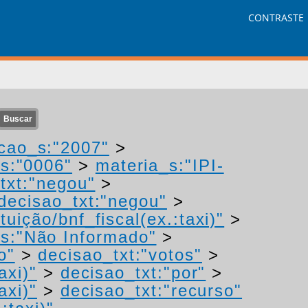
CONTRASTE
cao_s:"2007"
>
s:"0006"
>
materia_s:"IPI-
txt:"negou"
>
decisao_txt:"negou"
>
uição/bnf_fiscal(ex.:taxi)"
>
s:"Não Informado"
>
o"
>
decisao_txt:"votos"
>
axi)"
>
decisao_txt:"por"
>
axi)"
>
decisao_txt:"recurso"