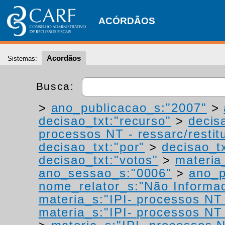
ACÓRDÃOS
Acordãos
Sistemas:
Busca:
>
ano_publicacao_s:"2007"
>
decisao_txt:"recurso"
>
decis
processos NT - ressarc/restitu
decisao_txt:"por"
>
decisao_tx
decisao_txt:"votos"
>
materia_
ano_sessao_s:"0006"
>
ano_p
nome_relator_s:"Não Informa
materia_s:"IPI- processos NT -
materia_s:"IPI- processos NT -