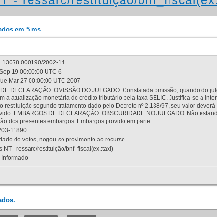
 - ressarc/restituição/bnf_fiscal(ex.
rados em 5 ms.
:
13678.000190/2002-14
Sep 19 00:00:00 UTC 6
ue Mar 27 00:00:00 UTC 2007
 DECLARAÇÃO. OMISSÃO DO JULGADO. Constatada omissão, quando do julgamen
m a atualização monetária do crédito tributário pela taxa SELIC. Justifica-se a 
 restituição segundo tratamento dado pelo Decreto nº 2.138/97, seu valor deverá 
rovido. EMBARGOS DE DECLARAÇÃO. OBSCURIDADE NO JULGADO. Não estando dev
osição dos presentes embargos. Embargos provido em parte.
03-11890
ade de votos, negou-se provimento ao recurso.
 NT - ressarc/restituição/bnf_fiscal(ex.:taxi)
Informado
ados.