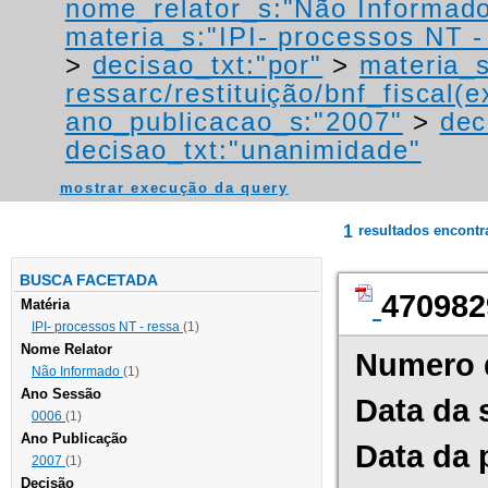
nome_relator_s:"Não Informad
materia_s:"IPI- processos NT - r
>
decisao_txt:"por"
>
materia_s
ressarc/restituição/bnf_fiscal(ex
ano_publicacao_s:"2007"
>
dec
decisao_txt:"unanimidade"
mostrar execução da query
1
resultados encont
BUSCA FACETADA
470982
Matéria
IPI- processos NT - ressa
(1)
Nome Relator
Numero 
Não Informado
(1)
Ano Sessão
Data da 
0006
(1)
Ano Publicação
Data da 
2007
(1)
Decisão