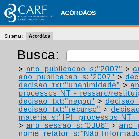
ACÓRDÃOS
Acordãos
Sistemas:
Busca:
>
ano_publicacao_s:"2007"
>
a
ano_publicacao_s:"2007"
>
dec
decisao_txt:"unanimidade"
>
a
processos NT - ressarc/restituiç
decisao_txt:"negou"
>
decisao_
decisao_txt:"recurso"
>
decisa
materia_s:"IPI- processos NT - r
>
ano_sessao_s:"0006"
>
ano_
nome_relator_s:"Não Informad