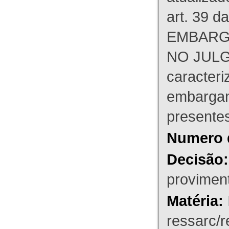
art. 39 d
EMBARG
NO JULG
caracteri
embargant
presente
Numero 
Decisão:
proviment
Matéria:
ressarc/re