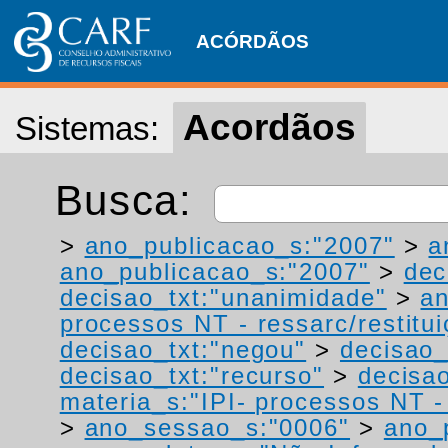
ACÓRDÃOS
Acordãos
Sistemas:
Busca:
>
ano_publicacao_s:"2007"
>
a
ano_publicacao_s:"2007"
>
dec
decisao_txt:"unanimidade"
>
a
processos NT - ressarc/restituiç
decisao_txt:"negou"
>
decisao_
decisao_txt:"recurso"
>
decisa
materia_s:"IPI- processos NT - r
>
ano_sessao_s:"0006"
>
ano_