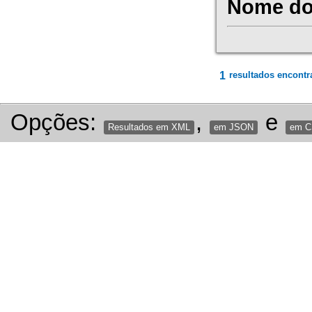
Nome do 
1
resultados encontr
Opções:
,
e
Resultados em XML
em JSON
em 