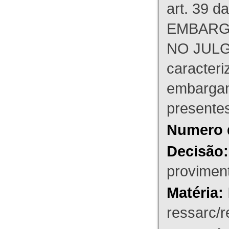
art. 39 d
EMBARG
NO JULG
caracteri
embargant
presente
Numero 
Decisão:
proviment
Matéria:
ressarc/re