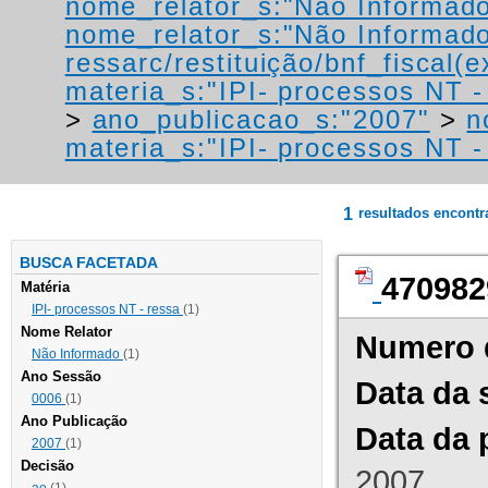
nome_relator_s:"Não Informad
nome_relator_s:"Não Informad
ressarc/restituição/bnf_fiscal(ex
materia_s:"IPI- processos NT - r
>
ano_publicacao_s:"2007"
>
n
materia_s:"IPI- processos NT - r
1
resultados encont
BUSCA FACETADA
470982
Matéria
IPI- processos NT - ressa
(1)
Nome Relator
Numero 
Não Informado
(1)
Ano Sessão
Data da 
0006
(1)
Ano Publicação
Data da 
2007
(1)
Decisão
2007