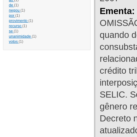
ao
(1)
de
(1)
Ementa:
negou
(1)
por
(1)
OMISSÃO
provimento
(1)
recurso
(1)
se
(1)
quando d
unanimidade
(1)
votos
(1)
consubst
relaciona
crédito tr
interpos
SELIC. S
gênero re
Decreto n
atualizad