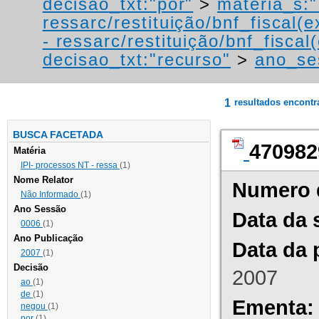
decisao_txt:"por"
>
materia_s:"
ressarc/restituição/bnf_fiscal(ex
- ressarc/restituição/bnf_fiscal(
decisao_txt:"recurso"
>
ano_se
1
resultados encont
BUSCA FACETADA
470982
Matéria
IPI- processos NT - ressa
(1)
Nome Relator
Numero 
Não Informado
(1)
Ano Sessão
Data da 
0006
(1)
Ano Publicação
Data da 
2007
(1)
Decisão
2007
ao
(1)
de
(1)
Ementa:
negou
(1)
por
(1)