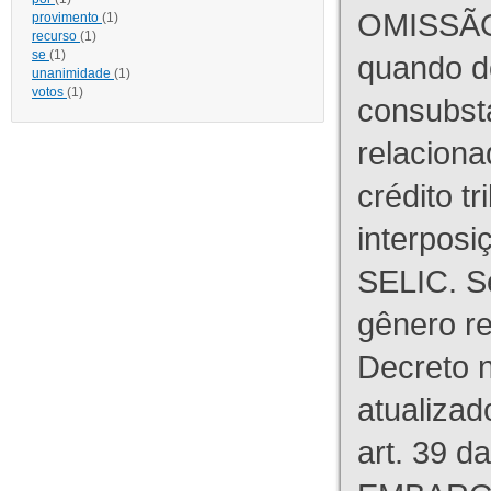
OMISSÃO
provimento
(1)
recurso
(1)
se
(1)
quando d
unanimidade
(1)
votos
(1)
consubst
relaciona
crédito tr
interpos
SELIC. S
gênero re
Decreto n
atualizad
art. 39 d