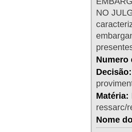
EMBARG
NO JULG
caracteri
embargant
presente
Numero 
Decisão:
proviment
Matéria:
ressarc/re
Nome do 