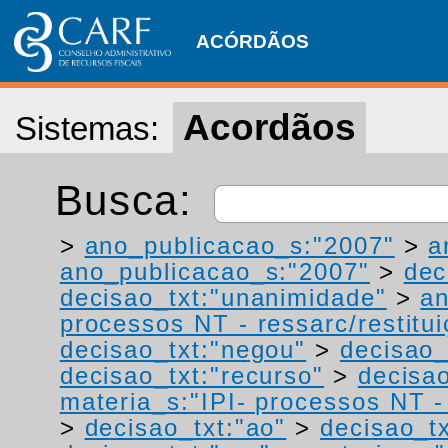
ACÓRDÃOS
Acordãos
Sistemas:
Busca:
>
ano_publicacao_s:"2007"
>
a
ano_publicacao_s:"2007"
>
dec
decisao_txt:"unanimidade"
>
a
processos NT - ressarc/restituiç
decisao_txt:"negou"
>
decisao_
decisao_txt:"recurso"
>
decisa
materia_s:"IPI- processos NT - r
>
decisao_txt:"ao"
>
decisao_tx