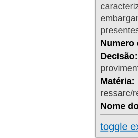
caracteri
embargant
presente
Numero 
Decisão:
proviment
Matéria:
ressarc/re
Nome do 
toggle e