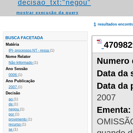
decisao_txt:"negou"
mostrar execução da query
1
resultados encont
BUSCA FACETADA
470982
Matéria
IPI- processos NT - ressa
(1)
Nome Relator
Numero 
Não Informado
(1)
Ano Sessão
Data da 
0006
(1)
Ano Publicação
Data da 
2007
(1)
Decisão
2007
ao
(1)
de
(1)
Ementa:
negou
(1)
por
(1)
OMISSÃO
provimento
(1)
recurso
(1)
se
(1)
quando d