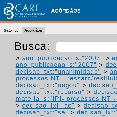
ACÓRDÃOS
Acordãos
Sistemas:
Busca:
>
ano_publicacao_s:"2007"
>
a
ano_publicacao_s:"2007"
>
dec
decisao_txt:"unanimidade"
>
a
processos NT - ressarc/restituiç
decisao_txt:"negou"
>
decisao_
decisao_txt:"recurso"
>
decisa
materia_s:"IPI- processos NT - r
>
decisao_txt:"ao"
>
decisao_tx
decisao_txt:"se"
>
decisao_txt: