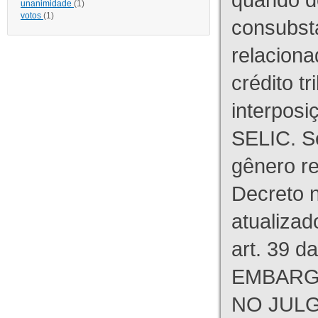
unanimidade
(1)
votos
(1)
consubst
relaciona
crédito tr
interpos
SELIC. S
gênero re
Decreto n
atualizad
art. 39 d
EMBARG
NO JULG