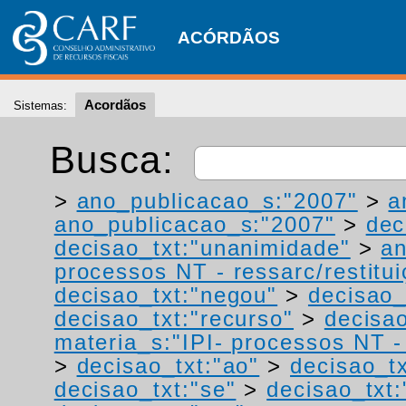
ACÓRDÃOS
Acordãos
Sistemas:
Busca:
>
ano_publicacao_s:"2007"
>
a
ano_publicacao_s:"2007"
>
dec
decisao_txt:"unanimidade"
>
a
processos NT - ressarc/restituiç
decisao_txt:"negou"
>
decisao_
decisao_txt:"recurso"
>
decisa
materia_s:"IPI- processos NT - r
>
decisao_txt:"ao"
>
decisao_tx
decisao_txt:"se"
>
decisao_txt: