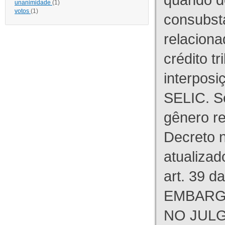
unanimidade
(1)
votos
(1)
consubst
relaciona
crédito tr
interpos
SELIC. S
gênero re
Decreto n
atualizad
art. 39 d
EMBARG
NO JULG