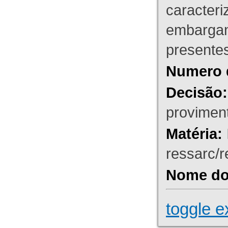
caracteri
embargant
presente
Numero 
Decisão:
proviment
Matéria:
ressarc/re
Nome do 
toggle e