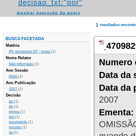
decisao_txt:"por"
mostrar execução da query
1
resultados encont
BUSCA FACETADA
470982
Matéria
IPI- processos NT - ressa
(1)
Nome Relator
Numero 
Não Informado
(1)
Ano Sessão
Data da 
0006
(1)
Ano Publicação
Data da 
2007
(1)
Decisão
2007
ao
(1)
de
(1)
Ementa:
negou
(1)
por
(1)
OMISSÃO
provimento
(1)
recurso
(1)
se
(1)
quando d