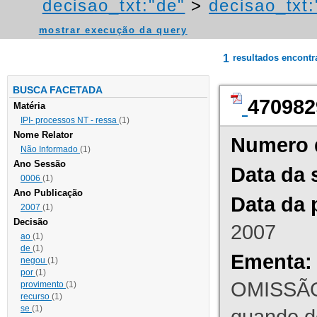
decisao_txt:"de"
>
decisao_txt:
mostrar execução da query
1
resultados encont
BUSCA FACETADA
470982
Matéria
IPI- processos NT - ressa
(1)
Nome Relator
Numero 
Não Informado
(1)
Ano Sessão
Data da 
0006
(1)
Ano Publicação
Data da 
2007
(1)
Decisão
2007
ao
(1)
de
(1)
Ementa:
negou
(1)
por
(1)
OMISSÃO
provimento
(1)
recurso
(1)
se
(1)
quando d