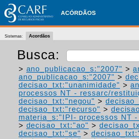
ACÓRDÃOS
Acordãos
Sistemas:
Busca:
>
ano_publicacao_s:"2007"
>
a
ano_publicacao_s:"2007"
>
dec
decisao_txt:"unanimidade"
>
a
processos NT - ressarc/restituiç
decisao_txt:"negou"
>
decisao_
decisao_txt:"recurso"
>
decisa
materia_s:"IPI- processos NT - r
>
decisao_txt:"ao"
>
decisao_tx
decisao_txt:"se"
>
decisao_txt