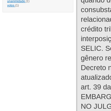
unanimidade
(1)
votos
(1)
consubst
relaciona
crédito tr
interpos
SELIC. S
gênero re
Decreto n
atualizad
art. 39 d
EMBARG
NO JULG