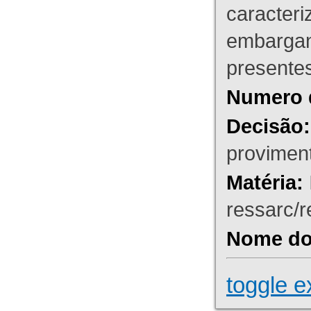
caracteri
embargant
presente
Numero 
Decisão:
proviment
Matéria:
ressarc/re
Nome do 
toggle e