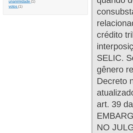
unanimidade
(1)
votos
(1)
consubst
relaciona
crédito tr
interpos
SELIC. S
gênero re
Decreto n
atualizad
art. 39 d
EMBARG
NO JULG