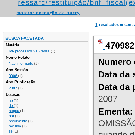
ressarc/restituição/bnf_fiscal(ex
mostrar execução da query
1
resultados encont
BUSCA FACETADA
470982
Matéria
IPI- processos NT - ressa
(1)
Nome Relator
Numero 
Não Informado
(1)
Ano Sessão
Data da 
0006
(1)
Ano Publicação
Data da 
2007
(1)
Decisão
2007
ao
(1)
de
(1)
Ementa:
negou
(1)
por
(1)
OMISSÃO
provimento
(1)
recurso
(1)
se
(1)
quando d