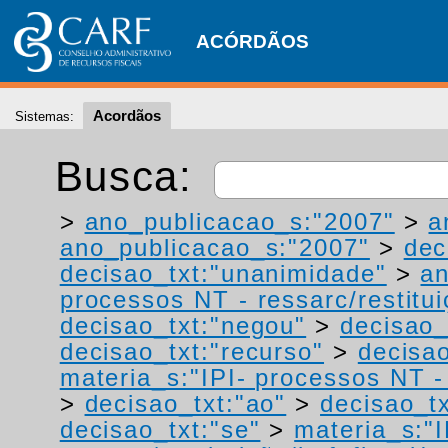
ACÓRDÃOS
Acordãos
Sistemas:
Busca:
>
ano_publicacao_s:"2007"
>
a
ano_publicacao_s:"2007"
>
dec
decisao_txt:"unanimidade"
>
a
processos NT - ressarc/restituiç
decisao_txt:"negou"
>
decisao_
decisao_txt:"recurso"
>
decisa
materia_s:"IPI- processos NT - r
>
decisao_txt:"ao"
>
decisao_tx
decisao_txt:"se"
>
materia_s:"