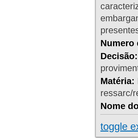
caracteri
embargant
presente
Numero 
Decisão:
proviment
Matéria:
ressarc/re
Nome do 
toggle e