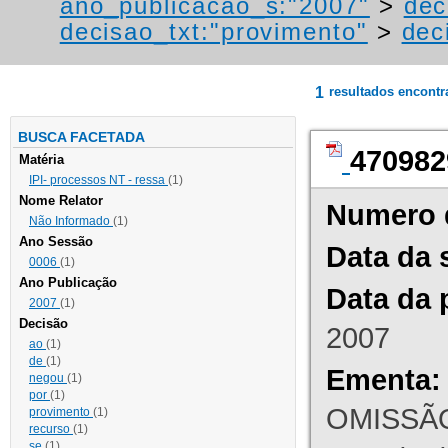
ano_publicacao_s:"2007"
>
dec
decisao_txt:"provimento"
>
dec
1
resultados encont
BUSCA FACETADA
470982
Matéria
IPI- processos NT - ressa
(1)
Nome Relator
Numero 
Não Informado
(1)
Ano Sessão
Data da 
0006
(1)
Ano Publicação
Data da 
2007
(1)
Decisão
2007
ao
(1)
de
(1)
Ementa:
negou
(1)
por
(1)
OMISSÃO
provimento
(1)
recurso
(1)
se
(1)