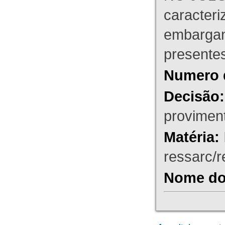
caracteri
embargant
presente
Numero 
Decisão:
proviment
Matéria:
ressarc/re
Nome do 