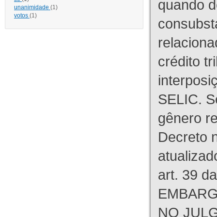
quando d
unanimidade
(1)
votos
(1)
consubst
relaciona
crédito tr
interpos
SELIC. S
gênero re
Decreto n
atualizad
art. 39 d
EMBARG
NO JULG