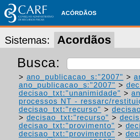
ACÓRDÃOS
Acordãos
Sistemas:
Busca:
>
ano_publicacao_s:"2007"
>
a
ano_publicacao_s:"2007"
>
dec
decisao_txt:"unanimidade"
>
a
processos NT - ressarc/restituiç
decisao_txt:"recurso"
>
decisao
>
decisao_txt:"recurso"
>
decis
decisao_txt:"provimento"
>
dec
decisao_txt:"provimento"
>
dec