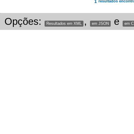
1
resultados encontr
Opções:
,
e
Resultados em XML
em JSON
em 