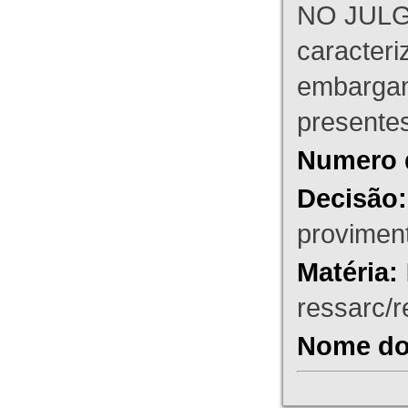
NO JULG
caracteri
embargant
presente
Numero 
Decisão:
proviment
Matéria:
ressarc/re
Nome do 