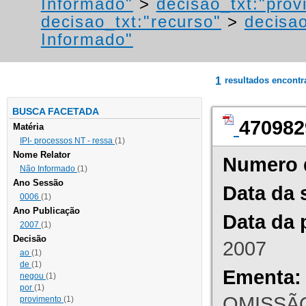
Informado"
>
decisao_txt:"prov
decisao_txt:"recurso"
>
decisao
Informado"
1
resultados encont
BUSCA FACETADA
470982
Matéria
IPI- processos NT - ressa
(1)
Nome Relator
Numero 
Não Informado
(1)
Ano Sessão
Data da 
0006
(1)
Ano Publicação
Data da 
2007
(1)
Decisão
2007
ao
(1)
de
(1)
Ementa:
negou
(1)
por
(1)
OMISSÃO
provimento
(1)