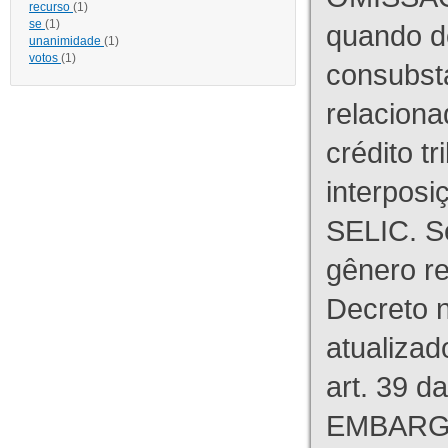
recurso
(1)
se
(1)
quando d
unanimidade
(1)
votos
(1)
consubst
relaciona
crédito tr
interpos
SELIC. S
gênero re
Decreto n
atualizad
art. 39 d
EMBARG