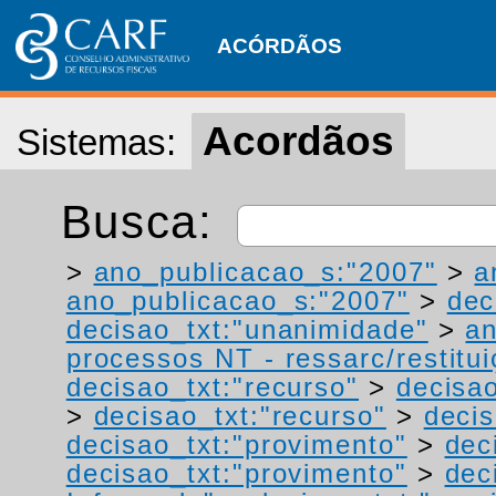
ACÓRDÃOS
Acordãos
Sistemas:
Busca:
>
ano_publicacao_s:"2007"
>
a
ano_publicacao_s:"2007"
>
dec
decisao_txt:"unanimidade"
>
a
processos NT - ressarc/restituiç
decisao_txt:"recurso"
>
decisao
>
decisao_txt:"recurso"
>
decis
decisao_txt:"provimento"
>
dec
decisao_txt:"provimento"
>
dec