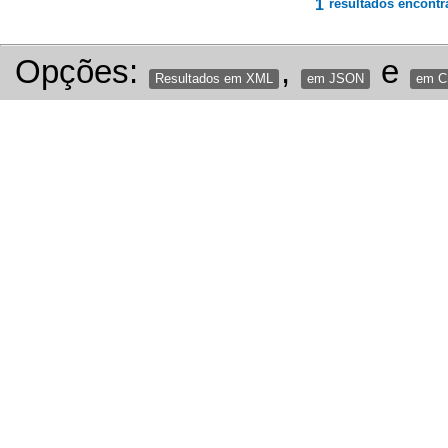
1
resultados encontr
Opções:
,
e
Resultados em XML
em JSON
em 