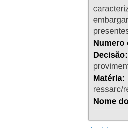
caracteri
embargant
presente
Numero 
Decisão:
proviment
Matéria:
ressarc/re
Nome do 