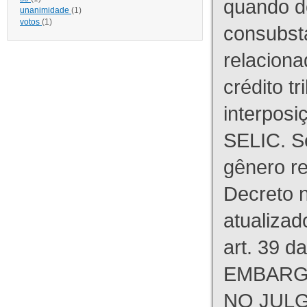
quando d
unanimidade
(1)
votos
(1)
consubst
relaciona
crédito tr
interpos
SELIC. S
gênero re
Decreto n
atualizad
art. 39 d
EMBARG
NO JULG