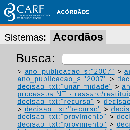
ACÓRDÃOS
Acordãos
Sistemas:
Busca:
>
ano_publicacao_s:"2007"
>
a
ano_publicacao_s:"2007"
>
dec
decisao_txt:"unanimidade"
>
a
processos NT - ressarc/restituiç
decisao_txt:"recurso"
>
decisao
>
decisao_txt:"recurso"
>
decis
decisao_txt:"provimento"
>
dec
decisao_txt:"provimento"
>
dec