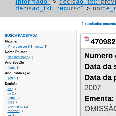
Informado"
>
decisao_txt:"prov
decisao_txt:"recurso"
>
nome_r
1
resultados encont
BUSCA FACETADA
470982
Matéria
IPI- processos NT - ressa
(1)
Nome Relator
Numero 
Não Informado
(1)
Ano Sessão
Data da 
0006
(1)
Ano Publicação
Data da 
2007
(1)
Decisão
2007
ao
(1)
de
(1)
Ementa:
negou
(1)
por
(1)
OMISSÃO
provimento
(1)
recurso
(1)
se
(1)