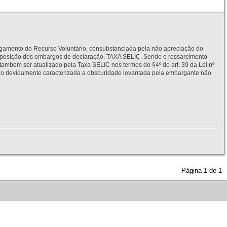
to do Recurso Voluntário, consubstanciada pela não apreciação do
interposição dos embargos de declaração. TAXA SELIC. Sendo o ressarcimento
também ser atualizado pela Taxa SELIC nos termos do §4º do art. 39 da Lei nº
idamente caracterizada a obscuridade levantada pela embargante não
Página
1
de
1