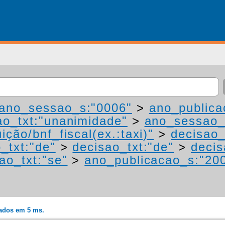
ano_sessao_s:"0006"
>
ano_publica
ao_txt:"unanimidade"
>
ano_sessao_
ição/bnf_fiscal(ex.:taxi)"
>
decisao_
_txt:"de"
>
decisao_txt:"de"
>
decis
ao_txt:"se"
>
ano_publicacao_s:"20
rados em 5 ms.