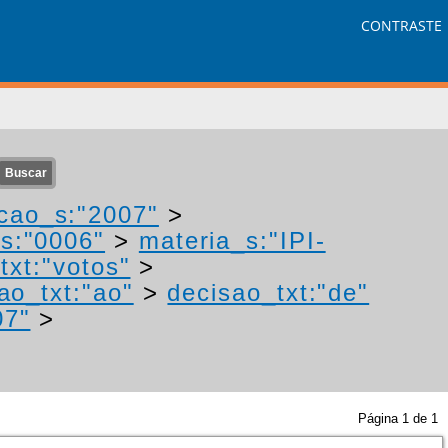
CONTRASTE
cao_s:"2007"
>
s:"0006"
>
materia_s:"IPI-
txt:"votos"
>
ao_txt:"ao"
>
decisao_txt:"de"
07"
>
Página
1
de
1