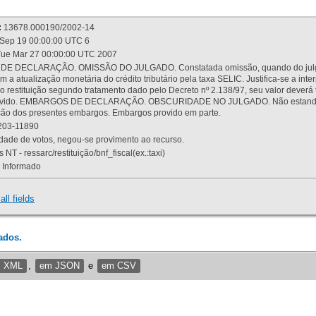
:
13678.000190/2002-14
Sep 19 00:00:00 UTC 6
ue Mar 27 00:00:00 UTC 2007
 DECLARAÇÃO. OMISSÃO DO JULGADO. Constatada omissão, quando do julgamen
m a atualização monetária do crédito tributário pela taxa SELIC. Justifica-se a 
 restituição segundo tratamento dado pelo Decreto nº 2.138/97, seu valor deverá 
rovido. EMBARGOS DE DECLARAÇÃO. OBSCURIDADE NO JULGADO. Não estando dev
osição dos presentes embargos. Embargos provido em parte.
03-11890
ade de votos, negou-se provimento ao recurso.
 NT - ressarc/restituição/bnf_fiscal(ex.:taxi)
Informado
all fields
ados.
m XML
,
em JSON
e
em CSV