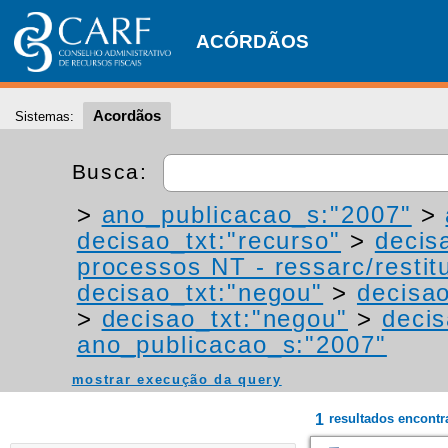
ACÓRDÃOS
Acordãos
Sistemas:
Busca:
>
ano_publicacao_s:"2007"
>
decisao_txt:"recurso"
>
decis
processos NT - ressarc/restitu
decisao_txt:"negou"
>
decisao
>
decisao_txt:"negou"
>
decis
ano_publicacao_s:"2007"
mostrar execução da query
1
resultados encont