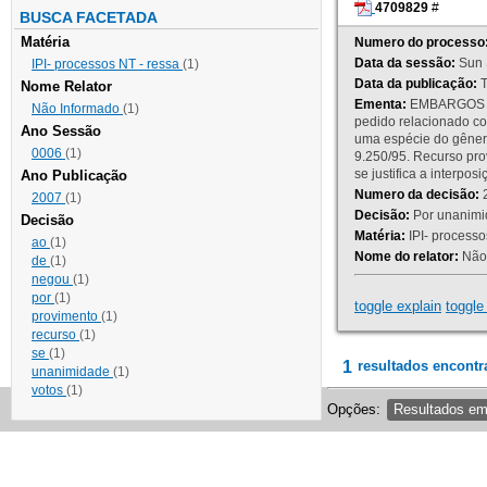
4709829
#
BUSCA FACETADA
Matéria
Numero do processo
Data da sessão:
Sun 
IPI- processos NT - ressa
(1)
Data da publicação:
T
Nome Relator
Ementa:
EMBARGOS DE
Não Informado
(1)
pedido relacionado co
Ano Sessão
uma espécie do gênero
0006
(1)
9.250/95. Recurso p
se justifica a interp
Ano Publicação
Numero da decisão:
2
2007
(1)
Decisão:
Por unanimid
Decisão
Matéria:
IPI- processos
ao
(1)
Nome do relator:
Não 
de
(1)
negou
(1)
por
(1)
toggle explain
toggle 
provimento
(1)
recurso
(1)
se
(1)
1
resultados encontr
unanimidade
(1)
votos
(1)
Opções:
Resultados e