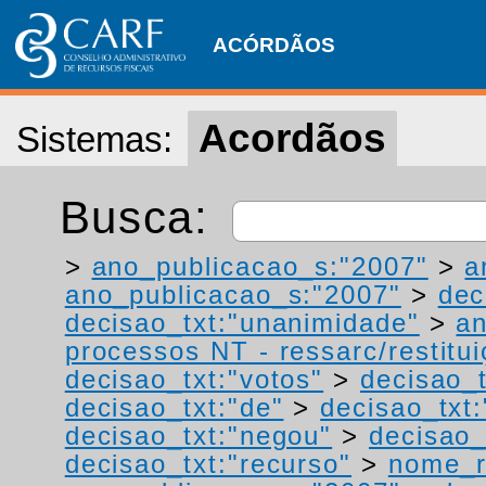
ACÓRDÃOS
Acordãos
Sistemas:
Busca:
>
ano_publicacao_s:"2007"
>
a
ano_publicacao_s:"2007"
>
dec
decisao_txt:"unanimidade"
>
a
processos NT - ressarc/restituiç
decisao_txt:"votos"
>
decisao_
decisao_txt:"de"
>
decisao_txt:
decisao_txt:"negou"
>
decisao_
decisao_txt:"recurso"
>
nome_r