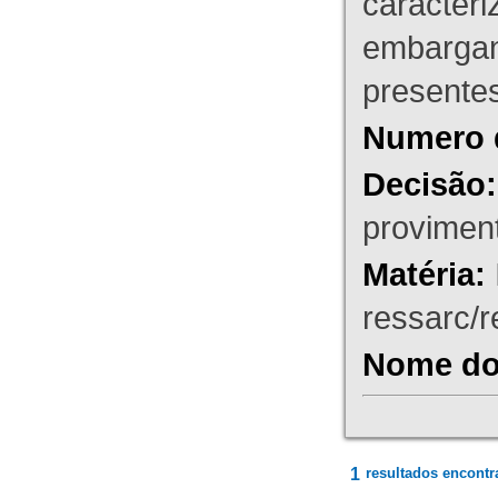
caracteri
embargant
presente
Numero 
Decisão:
proviment
Matéria:
ressarc/re
Nome do 
1
resultados encontr