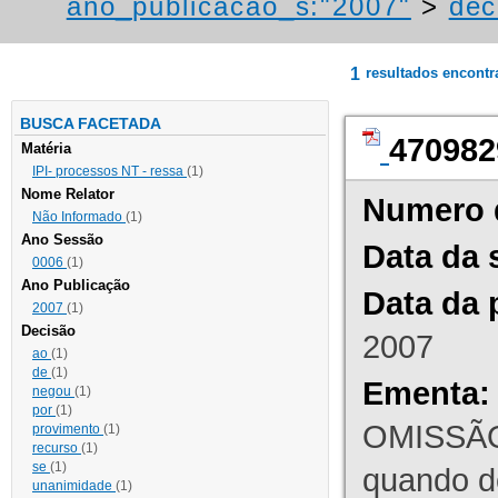
ano_publicacao_s:"2007"
>
dec
1
resultados encont
BUSCA FACETADA
470982
Matéria
IPI- processos NT - ressa
(1)
Nome Relator
Numero 
Não Informado
(1)
Ano Sessão
Data da 
0006
(1)
Ano Publicação
Data da 
2007
(1)
Decisão
2007
ao
(1)
de
(1)
Ementa:
negou
(1)
por
(1)
OMISSÃO
provimento
(1)
recurso
(1)
se
(1)
quando d
unanimidade
(1)