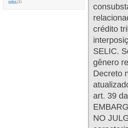
votos
(1)
consubst
relaciona
crédito tr
interpos
SELIC. S
gênero re
Decreto n
atualizad
art. 39 d
EMBARG
NO JULG