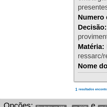
presente
Numero 
Decisão:
proviment
Matéria:
ressarc/re
Nome do 
1
resultados encontr
Opções:
,
e