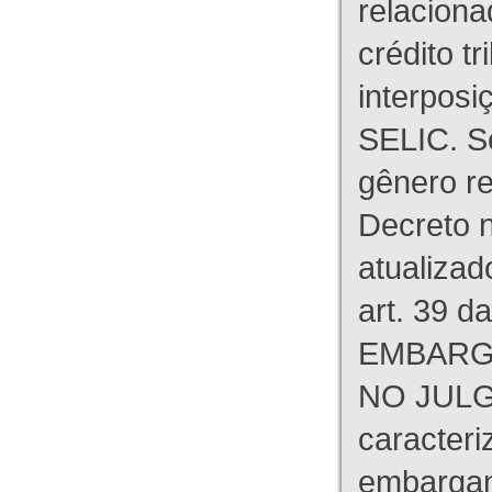
relaciona
crédito tr
interpos
SELIC. S
gênero re
Decreto n
atualizad
art. 39 d
EMBARG
NO JULG
caracteri
embargant