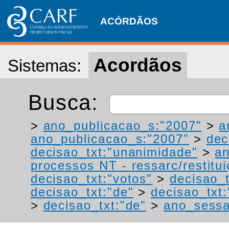
ACÓRDÃOS
Acordãos
Sistemas:
Busca:
>
ano_publicacao_s:"2007"
>
a
ano_publicacao_s:"2007"
>
dec
decisao_txt:"unanimidade"
>
a
processos NT - ressarc/restituiç
decisao_txt:"votos"
>
decisao_
decisao_txt:"de"
>
decisao_txt:
>
decisao_txt:"de"
>
ano_sessa