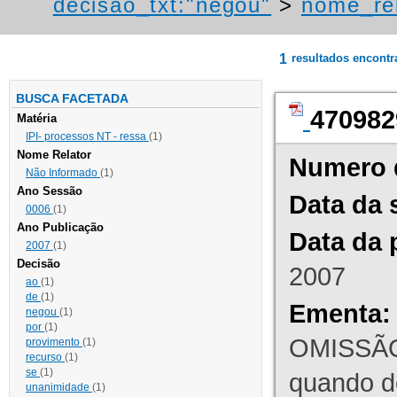
decisao_txt:"negou"
>
nome_rel
1
resultados encont
BUSCA FACETADA
470982
Matéria
IPI- processos NT - ressa
(1)
Nome Relator
Numero 
Não Informado
(1)
Ano Sessão
Data da 
0006
(1)
Ano Publicação
Data da 
2007
(1)
Decisão
2007
ao
(1)
de
(1)
Ementa:
negou
(1)
por
(1)
OMISSÃO
provimento
(1)
recurso
(1)
se
(1)
quando d
unanimidade
(1)