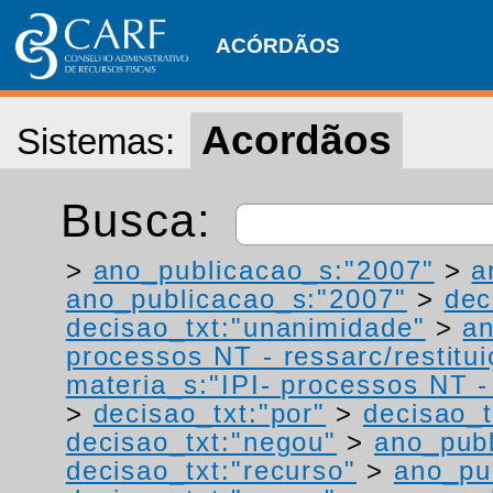
ACÓRDÃOS
Acordãos
Sistemas:
Busca:
>
ano_publicacao_s:"2007"
>
a
ano_publicacao_s:"2007"
>
dec
decisao_txt:"unanimidade"
>
a
processos NT - ressarc/restituiç
materia_s:"IPI- processos NT - r
>
decisao_txt:"por"
>
decisao_t
decisao_txt:"negou"
>
ano_publ
decisao_txt:"recurso"
>
ano_pu