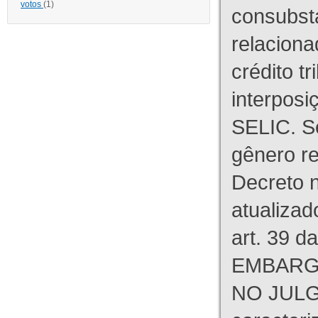
votos
(1)
consubst
relaciona
crédito tr
interpos
SELIC. S
gênero re
Decreto n
atualizad
art. 39 d
EMBARG
NO JULG