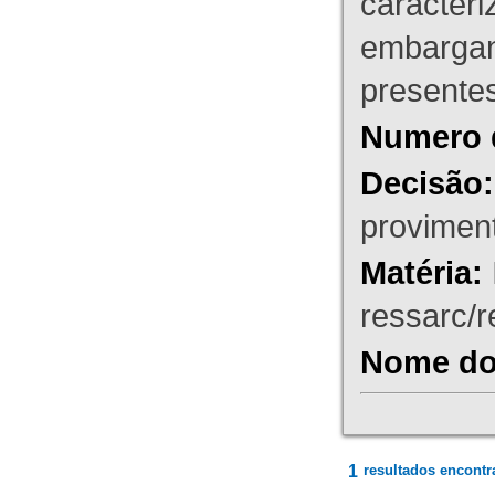
caracteri
embargant
presente
Numero 
Decisão:
proviment
Matéria:
ressarc/re
Nome do 
1
resultados encontr