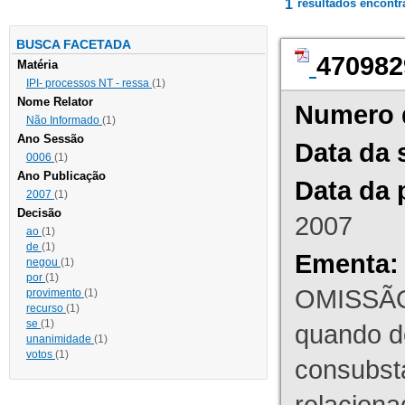
1
resultados encont
BUSCA FACETADA
470982
Matéria
IPI- processos NT - ressa
(1)
Nome Relator
Numero 
Não Informado
(1)
Ano Sessão
Data da 
0006
(1)
Ano Publicação
Data da 
2007
(1)
Decisão
2007
ao
(1)
de
(1)
Ementa:
negou
(1)
por
(1)
OMISSÃO
provimento
(1)
recurso
(1)
se
(1)
quando d
unanimidade
(1)
votos
(1)
consubst
relaciona