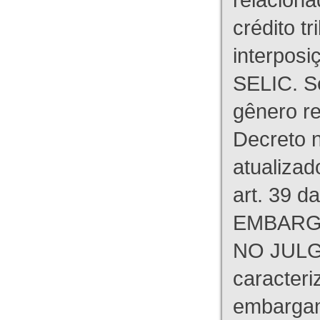
crédito tr
interpos
SELIC. S
gênero re
Decreto n
atualizad
art. 39 d
EMBARG
NO JULG
caracteri
embargant