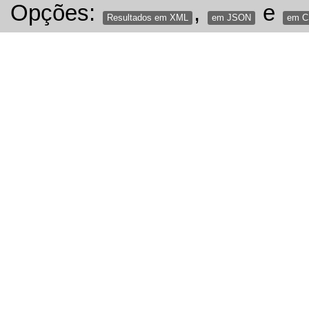
Opções:
,
e
Resultados em XML
em JSON
em 