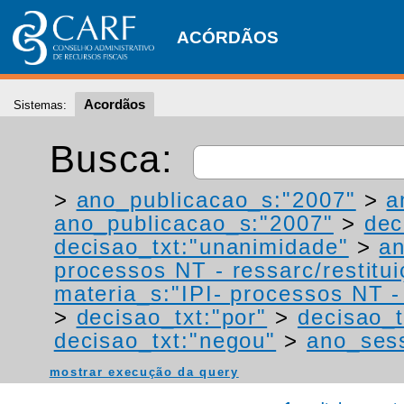
ACÓRDÃOS
Acordãos
Sistemas:
Busca:
>
ano_publicacao_s:"2007"
>
a
ano_publicacao_s:"2007"
>
dec
decisao_txt:"unanimidade"
>
a
processos NT - ressarc/restituiç
materia_s:"IPI- processos NT - r
>
decisao_txt:"por"
>
decisao_t
decisao_txt:"negou"
>
ano_ses
mostrar execução da query