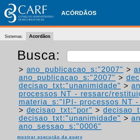
ACÓRDÃOS
Acordãos
Sistemas:
Busca:
>
ano_publicacao_s:"2007"
>
a
ano_publicacao_s:"2007"
>
dec
decisao_txt:"unanimidade"
>
a
processos NT - ressarc/restituiç
materia_s:"IPI- processos NT - r
>
decisao_txt:"por"
>
decisao_t
decisao_txt:"unanimidade"
>
a
ano_sessao_s:"0006"
mostrar execução da query