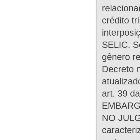
relaciona
crédito tr
interpos
SELIC. S
gênero re
Decreto n
atualizad
art. 39 d
EMBARG
NO JULG
caracteri