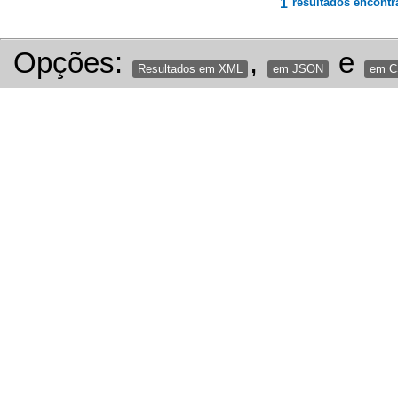
1
resultados encontr
Opções:
,
e
Resultados em XML
em JSON
em 