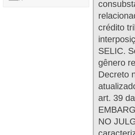
consubst
relaciona
crédito tr
interpos
SELIC. S
gênero re
Decreto n
atualizad
art. 39 d
EMBARG
NO JULG
caracteri