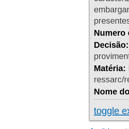
embargant
presente
Numero 
Decisão:
proviment
Matéria:
ressarc/re
Nome do 
toggle e