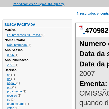
mostrar execução da query
1
resultados encont
BUSCA FACETADA
470982
Matéria
IPI- processos NT - ressa
(1)
Nome Relator
Numero 
Não Informado
(1)
Ano Sessão
Data da 
0006
(1)
Ano Publicação
Data da 
2007
(1)
Decisão
2007
ao
(1)
de
(1)
Ementa:
negou
(1)
por
(1)
OMISSÃO
provimento
(1)
recurso
(1)
se
(1)
quando d
unanimidade
(1)
votos
(1)