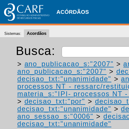
ACÓRDÃOS
Acordãos
Sistemas:
Busca:
>
ano_publicacao_s:"2007"
>
a
ano_publicacao_s:"2007"
>
dec
decisao_txt:"unanimidade"
>
a
processos NT - ressarc/restituiç
materia_s:"IPI- processos NT - r
>
decisao_txt:"por"
>
decisao_t
decisao_txt:"unanimidade"
>
de
ano_sessao_s:"0006"
>
decisao
decisao_txt:"unanimidade"