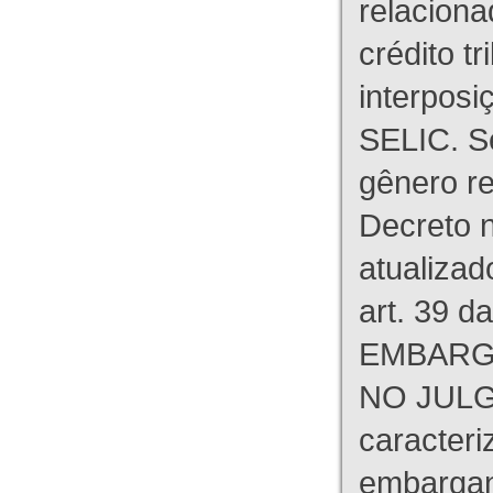
relaciona
crédito tr
interpos
SELIC. S
gênero re
Decreto n
atualizad
art. 39 d
EMBARG
NO JULG
caracteri
embargant