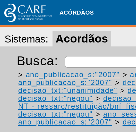
ACÓRDÃOS
Acordãos
Sistemas:
Busca:
>
ano_publicacao_s:"2007"
>
a
ano_publicacao_s:"2007"
>
dec
decisao_txt:"unanimidade"
>
de
decisao_txt:"negou"
>
decisao_
NT - ressarc/restituição/bnf_fis
decisao_txt:"negou"
>
ano_ses
ano_publicacao_s:"2007"
>
dec