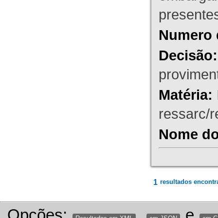
presente
Numero 
Decisão:
proviment
Matéria:
ressarc/re
Nome do 
1
resultados encontr
Opções:
,
e