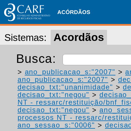
ACÓRDÃOS
Acordãos
Sistemas:
Busca:
>
ano_publicacao_s:"2007"
>
a
ano_publicacao_s:"2007"
>
dec
decisao_txt:"unanimidade"
>
de
decisao_txt:"negou"
>
decisao_
NT - ressarc/restituição/bnf_fis
decisao_txt:"negou"
>
ano_ses
processos NT - ressarc/restituiç
ano_sessao_s:"0006"
>
decisao