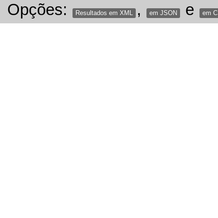
Opções:
,
e
Resultados em XML
em JSON
em 