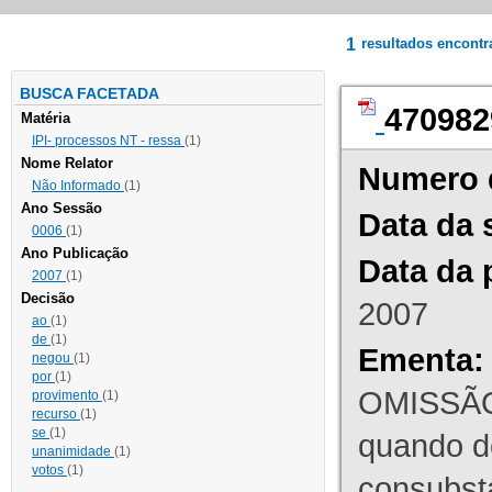
1
resultados encont
BUSCA FACETADA
470982
Matéria
IPI- processos NT - ressa
(1)
Nome Relator
Numero 
Não Informado
(1)
Ano Sessão
Data da 
0006
(1)
Ano Publicação
Data da 
2007
(1)
Decisão
2007
ao
(1)
de
(1)
Ementa:
negou
(1)
por
(1)
OMISSÃO
provimento
(1)
recurso
(1)
se
(1)
quando d
unanimidade
(1)
votos
(1)
consubst