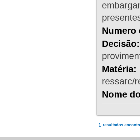
embargant
presente
Numero 
Decisão:
proviment
Matéria:
ressarc/re
Nome do 
1
resultados encontr