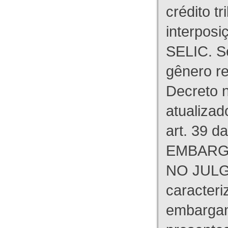
crédito tr
interpos
SELIC. S
gênero re
Decreto n
atualizad
art. 39 d
EMBARG
NO JULG
caracteri
embargant