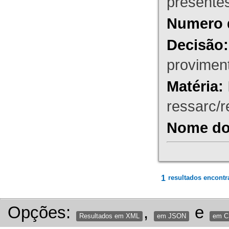
presente
Numero 
Decisão:
proviment
Matéria:
ressarc/re
Nome do 
1
resultados encontr
Opções:
,
e
Resultados em XML
em JSON
em 