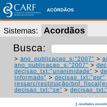
ACÓRDÃOS
Acordãos
Sistemas:
Busca:
>
ano_publicacao_s:"2007"
>
a
ano_publicacao_s:"2007"
>
dec
decisao_txt:"unanimidade"
>
de
Informado"
>
decisao_txt:"por"
ressarc/restituição/bnf_fiscal(ex
decisao_txt:"se"
>
decisao_txt
1
resultados encont