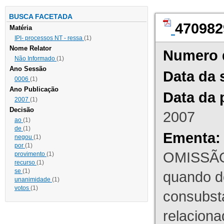
BUSCA FACETADA
470982
Matéria
IPI- processos NT - ressa
(1)
Nome Relator
Numero 
Não Informado
(1)
Ano Sessão
Data da 
0006
(1)
Ano Publicação
Data da 
2007
(1)
Decisão
2007
ao
(1)
de
(1)
Ementa:
negou
(1)
por
(1)
OMISSÃO
provimento
(1)
recurso
(1)
se
(1)
quando d
unanimidade
(1)
votos
(1)
consubst
relaciona