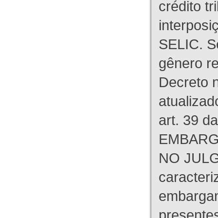
crédito tr
interpos
SELIC. S
gênero re
Decreto n
atualizad
art. 39 d
EMBARG
NO JULG
caracteri
embargant
presente