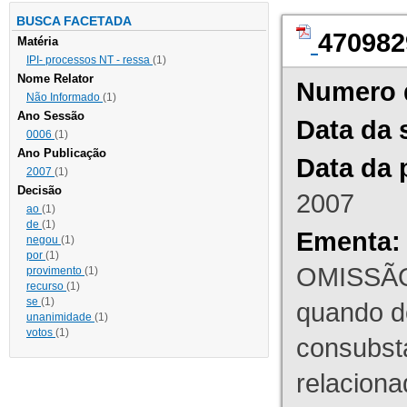
BUSCA FACETADA
470982
Matéria
IPI- processos NT - ressa
(1)
Nome Relator
Numero 
Não Informado
(1)
Ano Sessão
Data da 
0006
(1)
Ano Publicação
Data da 
2007
(1)
Decisão
2007
ao
(1)
de
(1)
Ementa:
negou
(1)
por
(1)
OMISSÃO
provimento
(1)
recurso
(1)
se
(1)
quando d
unanimidade
(1)
votos
(1)
consubst
relaciona