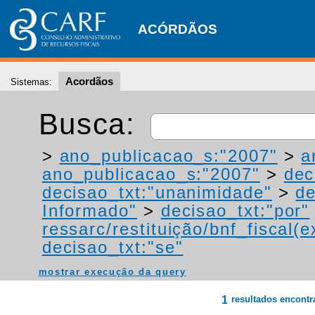
ACÓRDÃOS
Acordãos
Sistemas:
Busca:
>
ano_publicacao_s:"2007"
>
a
ano_publicacao_s:"2007"
>
dec
decisao_txt:"unanimidade"
>
de
Informado"
>
decisao_txt:"por"
ressarc/restituição/bnf_fiscal(ex
decisao_txt:"se"
mostrar execução da query
1
resultados encont