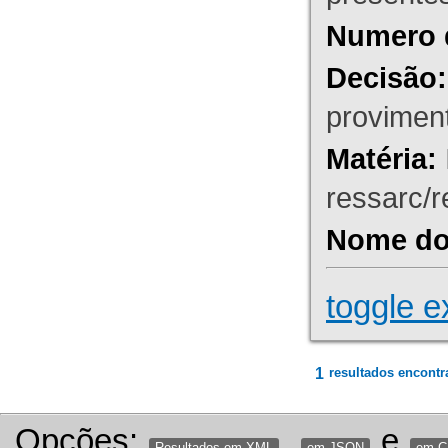
Numero 
Decisão:
proviment
Matéria:
ressarc/re
Nome do 
toggle e
1
resultados encontr
Opções:
,
e
Resultados em XML
em JSON
em 