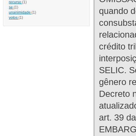
recurso
(1)
se
(1)
quando d
unanimidade
(1)
votos
(1)
consubst
relaciona
crédito tr
interpos
SELIC. S
gênero re
Decreto n
atualizad
art. 39 d
EMBARG