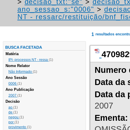
>
decisao_txt:"se"
>
decisao_tx
ano_sessao_s:"0006"
>
decisao
NT - ressarc/restituição/bnf_fis
1
resultados encont
BUSCA FACETADA
470982
Matéria
IPI- processos NT - ressa
(1)
Nome Relator
Numero 
Não Informado
(1)
Ano Sessão
Data da 
0006
(1)
Ano Publicação
Data da 
2007
(1)
Decisão
2007
ao
(1)
de
(1)
Ementa:
negou
(1)
por
(1)
OMISSÃO
provimento
(1)