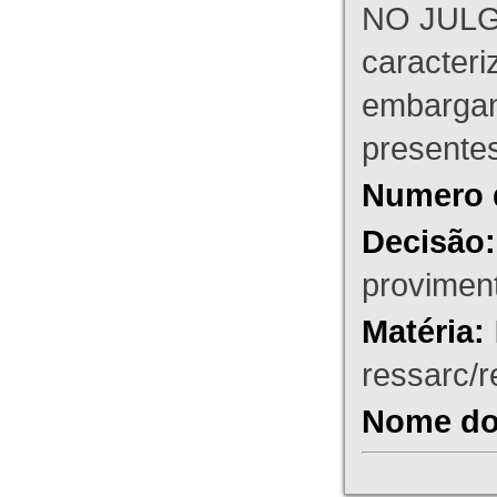
NO JULG
caracteri
embargant
presente
Numero 
Decisão:
proviment
Matéria:
ressarc/re
Nome do 