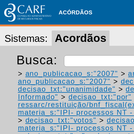
ACÓRDÃOS
Acordãos
Sistemas:
Busca:
>
ano_publicacao_s:"2007"
>
a
ano_publicacao_s:"2007"
>
dec
decisao_txt:"unanimidade"
>
de
Informado"
>
decisao_txt:"por"
ressarc/restituição/bnf_fiscal(ex
materia_s:"IPI- processos NT - r
>
decisao_txt:"votos"
>
decisao
materia_s:"IPI- processos NT - r