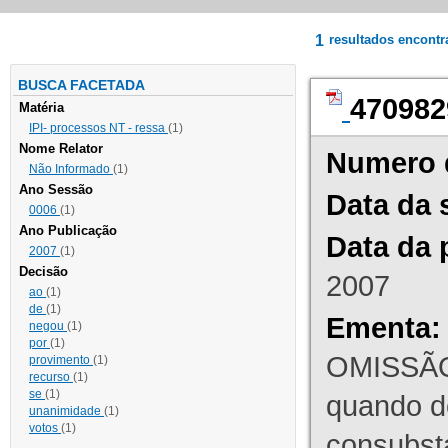
1
resultados encont
BUSCA FACETADA
470982
Matéria
IPI- processos NT - ressa
(1)
Nome Relator
Numero 
Não Informado
(1)
Ano Sessão
Data da 
0006
(1)
Ano Publicação
Data da 
2007
(1)
Decisão
2007
ao
(1)
de
(1)
Ementa:
negou
(1)
por
(1)
OMISSÃO
provimento
(1)
recurso
(1)
se
(1)
quando d
unanimidade
(1)
votos
(1)
consubst