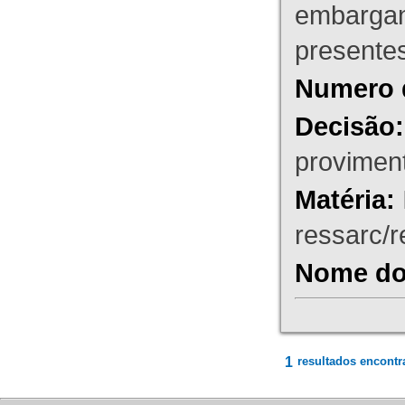
embargant
presente
Numero 
Decisão:
proviment
Matéria:
ressarc/re
Nome do 
1
resultados encontr