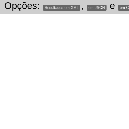
Opções:
,
e
Resultados em XML
em JSON
em 