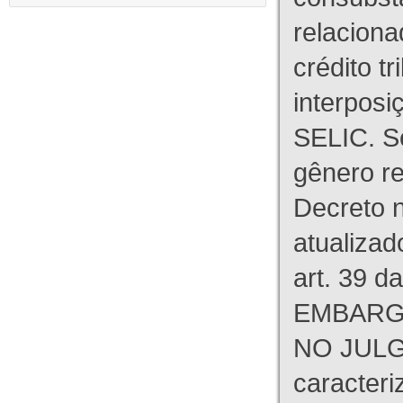
relaciona
crédito tr
interpos
SELIC. S
gênero re
Decreto n
atualizad
art. 39 d
EMBARG
NO JULG
caracteri