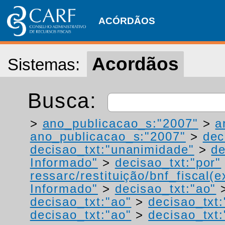
ACÓRDÃOS
Acordãos
Sistemas:
Busca:
>
ano_publicacao_s:"2007"
>
a
ano_publicacao_s:"2007"
>
dec
decisao_txt:"unanimidade"
>
de
Informado"
>
decisao_txt:"por"
ressarc/restituição/bnf_fiscal(ex
Informado"
>
decisao_txt:"ao"
decisao_txt:"ao"
>
decisao_txt
decisao_txt:"ao"
>
decisao_txt: